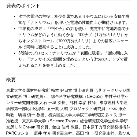
発表のポイント
次世代電池の主役：希少金属であるリチウムに代わる安価で豊
富な「ナトリウム」を用いた電池の性能向上が期待されます。
世界初の成果：「中性子」の力を使い、充電中に電池内部でナ
トリウムがどのように動くかを、100ナノ（1万分の1ミリ）か
らオングストローム（1000万分の1ミリ）までの幅広いスケー
ルで同時に観察することに成功しました。
3段階のプロセス：ナトリウムが「表面に吸着」「層の間に入
り」「ナノサイズの隙間を埋める」という3つのステップで蓄
えられることを突き止めました。
概要
東北大学金属材料研究所 梅本 好日古 博士研究員（現 オークリッジ国
立研究所 博士研究員）、総合科学研究機構（CROSS）中性子科学セ
ンター研究開発部 大石 一城 次長、河村 幸彦 技師、東京理科大学理
学部第一部応用化学科 五十嵐 大輔 プロジェクト研究員、中本 康介
助教、駒場 慎一 教授、横浜国立大学大学院工学研究院 多々良 涼一
准教授、東京科学大学（Science Tokyo）総合研究院化学生命科学研
究所 LIN Che-an 研究員、館山 佳尚 教授、日本原子力研究開発機構J-
PARCセンター 廣井 孝介 研究副主幹、高田 慎一 研究副主幹、及び京