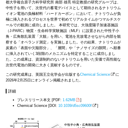
都大学複合原子力科学研究所 南部 雄亮 特定教授の研究グループは、
中性子を用いて、次世代の蓄電デバイスとして期待されるナトリウム
イオン電池の負極材料「ハードカーボン」において、ナトリウムが負
極に挿入されるプロセスを世界で初めてリアルタイムかつマルチスケ
ールでの観測に成功しました。 本研究では、大強度陽子加速器施設
（J-PARC）物質・生命科学実験施設（MLF）に設置された中性子小
角・広角散乱装置「大観」を用い、電池を充放電させながら内部を観
察する「オペランド測定」を実施しました。その結果、ナトリウムが
炭素の「表面や欠陥部分」、「層間」や「ナノサイズの隙間」へ順番
に挿入されていく3段階のメカニズムを特定することに成功しまし
た。この成果は、資源制約のないナトリウムを用いた安価で高性能な
次世代電池の開発に大きく貢献するものです。
この研究成果は、英国王立化学会が出版する
Chemical Science
に
2026年2月25日にオンライン掲載されました。
詳細
プレスリリース本文 [PDF:
1.62MB
]
Chemical Science [DOI:
10.1039/d5sc09600f
]