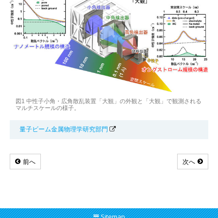
図1 中性子小角・広角散乱装置「大観」の外観と「大観」で観測される
マルチスケールの様子。
量子ビーム金属物理学研究部門
前へ
次へ
Sitemap