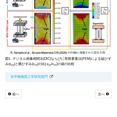
図1. デジタル画像相関法(DIC)ならびに有限要素法(FEM)による縦ひず
み(ε
)と横ひずみ(ε
)の比(-ε
/ε
)の値の比較
yy
xx
yy
xx
非平衡物質工学研究部門
前へ
次へ