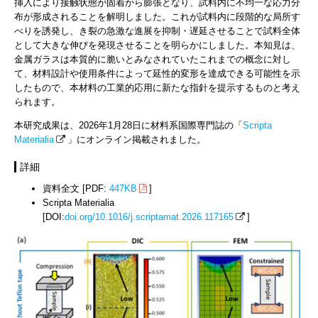
挿入により接触状態が固着から膨張となり、試料内に不均一な応力分
布が形成されることを解明しました。これが試料内に段階的な局所す
べりを誘発し、き裂の急激な進展を抑制・遅延させることで試料全体
として大きな伸びを発現させることを明らかにしました。本知見は、
金属ガラスは本質的に脆いとみなされていたこれまでの概念に対し
て、材料設計や使用条件によって延性的変形を達成できる可能性を示
したもので、本材料の工業的応用に新たな指針を提示するものと考え
られます。
本研究成果は、2026年1月28日に材料系国際専門誌の「
Scripta
Materialia
」にオンライン掲載されました。
詳細
資料全文 [PDF:
447KB
]
Scripta Materialia
[DOI:
doi.org/10.1016/j.scriptamat.2026.117165
]