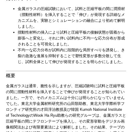
金属ガラスの圧縮試験において、試料と圧縮平板の間に潤滑材
（摺動性材料）を挿入することで「伸び」が発現する詳細なメ
カニズムを、実験とシミュレーションの融合により初めて解明
しました。
摺動性材料の挿入により試料と圧縮平板の接触状態が固着から
膨張へと変化し、それに伴い試料内に不均一な応力分布が形成
されることを可視化しました。
不均一な応力分布が試料内に段階的な局所すべりを誘発し、き
裂の急激な進展を抑制することで塑性変形が多数分散して生
じ、試料全体として伸びが発現することを明らかにしました。
概要
金属ガラスは通常、脆性を示しますが、圧縮試験時に試料と圧縮平板
の間に摺動性材料を挿入することで伸びが発現することが知られてい
ました。一方で、そのメカニズムは十分には明らかになっていません
でした。東北大学金属材料研究所の山田類助教、東北大学学際科学フ
ロンティア研究所の才田淳治教授及び韓国 Kumoh National Institute
of TechnologyのWook Ha Ryu助教らの研究グループは、金属ガラスと
圧縮平板の間にテフロンテープを挿入し、その変形挙動をデジタル画
像相関法および有限要素法により解析しました。その結果、テープの