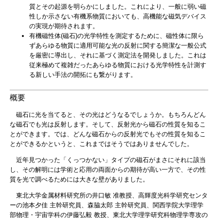
質とその起源を明らかにしました。これにより、一般に弱い磁
性しか示さない有機系物質においても、高機能な磁気デバイス
の実現が期待されます。
有機磁性体(磁石)の光学特性を測定するために、磁性体に限ら
ずあらゆる物質に適用可能な光の反射に関する簡潔な一般公式
を厳密に導出し、それに基づく測定法を開発しました。これは
従来極めて複雑だったあらゆる物質における光学特性を計測す
る新しい手法の開拓にも繋がります。
概要
磁石に光を当てると、その光はどうなるでしょうか。もちろんどん
な磁石でも光は反射します。そして、反射光から磁石の性質を知るこ
とができます。では、どんな磁石からの反射光でもその性質を知るこ
とができるかというと、これまではそうではありませんでした。
近年見つかった「くっつかない」タイプの磁石がまさにそれに該当
し、その解明には学術と応用の両面からの期待が高い一方で、その性
質を光で調べるためには大きな壁がありました。
東北大学金属材料研究所の井口敏 准教授、高輝度光科学研究センタ
ーの池本夕佳 主幹研究員、森脇太郎 主幹研究員、関西学院大学理学
部物理・宇宙学科の伊藤弘毅 教授、東北大学理学研究科物理学専攻の