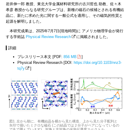
岩井伸一郎 教授、東北大学金属材料研究所の古川哲也 助教、佐々木
孝彦 教授からなる研究グループは、新種の磁石の候補とされる有機結
晶に、新たに求めた光に関する一般公式を適用し、その磁気的性質と
起源を解明しました。
本研究成果は、2025年7月7日(現地時間)に アメリカ物理学会が発行
する学術誌
Physical Review Research
に掲載されました。
詳細
プレスリリース本文 [PDF:
856 MB
]
Physical Review Research [DOI:
https://doi.org/10.1103/nnz3-
tq7y
]
図1. 左から順に、有機結晶を横から見た構造、上から見た分子配列と
矢印で描いたミクロな磁石 (この結晶では２分子がペアになっているの
で丸で囲んでいます)、対角と非対角の光学伝導度スペクトル。