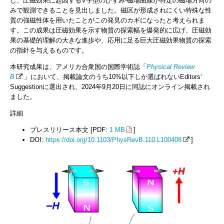
し、圧磁効果に起因するV字型のひずみ-磁場曲線が特定の磁場方向の
みで観測できることを見出しました。磁区が形成されにくい特殊な性
質の強磁性体を用いたことがこの発見のカギになったと考えられま
す。この成果は圧磁効果を示す物質の探索幅を爆発的に広げ、圧磁効
果の基礎的理解の大きな進歩や、応用に足る巨大圧磁効果物質の探索
の指針を与えるものです。
本研究成果は、アメリカ合衆国の国際学術誌「
Physical Review
B
」において、掲載論文のうち10%以下しか選ばれないEditors‘
Suggestionに選出され、2024年9月20日に同誌にオンライン掲載され
ました。
詳細
プレスリリース本文 [PDF:
1 MB
]
DOI:
https://doi.org/10.1103/PhysRevB.110.L100408
]