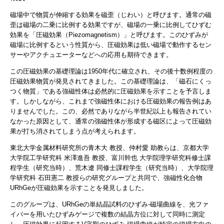
磁場中で物質が伸縮する効果を磁歪（じわい）と呼びます。通常の磁
歪は磁場の二乗に比例する効果ですが、磁場の一乗に比例してひずむ
効果を「圧磁効果（Piezomagnetism）」と呼びます。このひずみが
磁場に比例するという性質から、圧磁効果は低い磁場で動作するセン
サーやアクチュエーターなどへの応用も期待できます。
この圧磁効果の基礎理論は1950年代に確立され、その後十数例程度の
圧磁効果物質が発見されてきました。この基礎理論は、「磁石にくっ
つく物質」である強磁性体は必然的に圧磁効果を示すことを予言しま
す。しかしながら、これまで強磁性体における圧磁効果の報告例はあ
りませんでした。この、必然でありながら半世紀以上も報告されてい
なかった原因として、通常の強磁性体が形成する磁区によって圧磁効
果が打ち消されてしまう点が考えられます。
東北大学金属材料研究所の青木大 教授、仲村愛 助教らは、京都大学
大学院工学研究科 米澤進吾 教授、富川幹也 大学院理学研究科修士課
程学生（研究当時）、荒木遼 同修士課程学生（研究当時）、大学院理
学研究科 石田憲二 教授らの研究グループと共同で、強磁性化合物
URhGeが圧磁効果を示すことを発見しました。
このグループは、URhGeの単結晶試料のひずみ-磁場曲線を、光ファ
イバーを用いたひずみゲージで複数の結晶方位に対して同時に測定