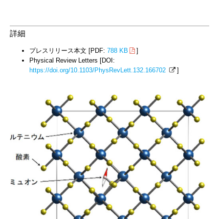
詳細
プレスリリース本文 [PDF:
788 KB
]
Physical Review Letters [DOI:
https://doi.org/10.1103/PhysRevLett.132.166702
]