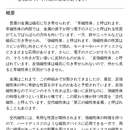
概要
普通の金属は磁石に引き寄せられず、「常磁性体」と呼ばれます。
常磁性体の内部では、金属の原子が持つ電子のスピンと呼ばれる性質
がてんでばらばらの方向を向いています。一方、鉄やニッケルなどは
磁石に引き寄せられ、「強磁性体」と呼ばれます。強磁性体の性質は
スピンが同じ向きにそろうことで現れ、モーターやハードディスクな
どさまざまな応用があります。さらに、電子のスピンがそろうもの
の、そろう向きが互い違いに反対のものがあり、「反強磁性体」と呼
ばれています。反強磁性体は磁石に引き寄せられないので、外から見
ると常磁性体と区別がつきません。
金属はこれまで、この枠組みで分類されてきましたが、最近、反強
磁性体の中に奇妙な性質を示すものがあると予想されています。反強
磁性体なのでスピンのそろう向きは互い違いに反対なのに、強磁性体
の特徴も持つという変わり種です。この変わり種が持つ性質を「交代
磁性」と呼んでいます。交代磁性体は「第三の磁性体金属」と呼ばれ
ることもあります。
交代磁性には、有用な性質が期待されます。強磁性体の特徴を持つ
ので、ハードディスクのような磁気デバイスに応用できる一方で、周
辺に磁場があってもその影響を受けません。ハードディスクや磁気カ