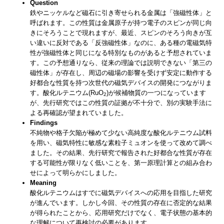
Question
鉄やニッケルなど磁石に引き寄せられる金属は「強磁性体」と
呼ばれます。この性質は金属原子が持つ電子のスピンが同じ向
きにそろうことで現れますが、最近、スピンのそろう向きが互
い違いに反対である「反強磁性体」なのに、ある種の電磁気特
性が強磁性体と同じになる特別なものがあると予想されていま
す。この予想通りなら、従来の理論では説明できない「第三の
磁性体」が存在し、周辺の磁場の影響を受けず安定に動作する
好都合な性質を持つ次世代の磁気デバイスの開発につながりま
す。酸化ルテニウム(RuO
)が候補物質の一つになっています
2
が、先行研究ではこの性質の証拠が不十分で、別の実験手法に
よる再確認が望まれていました。
Findings
不純物や格子欠陥が極めて少ない高純度な酸化ルテニウム試料
を用い、磁気特性に敏感な素粒子ミュオンを使って改めて調べ
ました。その結果、先行研究で報告された好都合な性質が存在
する可能性が限りなく低いことを、第一原理計算との組み合わ
せによって明らかにしました。
Meaning
酸化ルテニウムはすでに磁気デバイスへの応用を目指した研究
が進んでいます。しかし今回、その性質の存在に否定的な結果
が得られたことから、応用研究だけでなく、電子状態の基本的
な理解について再検討の必要があります。