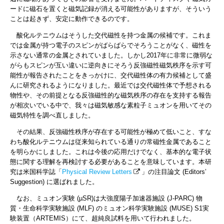
ードに磁石を置くと磁気記録が消える可能性がありますが、そういう
ことは起きず、安定に動作できるのです。
酸化ルテニウムはそうした交代磁性を持つ金属の候補です。これま
では金属が持つ電子のスピンがばらばらでそろうことがなく、磁性を
示さない通常の金属とされていました。しかし2017年に非常に微弱な
がらもスピンが互い違いに逆向きにそろう反強磁性磁気秩序を示す可
能性が報告されたことをきっかけに、交代磁性体の有力候補として盛
んに研究されるようになりました。最近では交代磁性体で予想される
物性や、その前提となる反強磁性的な磁気秩序の存在を支持する報告
が相次いでいる中で、我々は磁気敏感な素粒子ミュオンを用いてその
磁気特性を調べ直しました。
その結果、反強磁性秩序が存在する可能性が極めて低いこと、すな
わち酸化ルテニウムは従来知られている通りの常磁性金属であること
を明らかにしました。これは今後の応用だけでなく、基本的な電子状
態に関する理解を再検討する必要があることを意味しています。本研
究は米国科学誌「
Physical Review Letters
」の注目論文 (Editors’
Suggestion) に選ばれました。
なお、ミュオン実験 (µSR)は大強度陽子加速器施設 (J-PARC) 物
質・生命科学実験施設 (MLF) のミュオン科学実験施設 (MUSE) S1実
験装置（ARTEMIS）にて、超純良試料を用いて行われました。