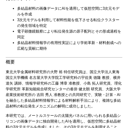
多結晶材料の画像データにAIを適用して仮想空間に3次元モデ
ルを作成
3次元モデルを利用して材料性能を低下させる転位クラスター
の発生領域を特定
電子顕微鏡観察により転位発生源の原子配列とその形成過程を
同定
多結晶材料情報学の有用性実証により学術革新・材料創成への
広範な貢献に期待
概要
東北大学金属材料研究所の大野 裕 特任研究員は、国立大学法人東海
国立大学機構 名古屋大学大学院工学研究科の宇佐美 徳隆 教授、横井
達矢 講師、情報学研究科の工藤 博章 准教授、小島 拓人研究員、理化
学研究所 革新知能統合研究センターの沓掛 健太朗 研究員、大阪大学
産業技術研究所の 吉田 秀人 准教授との共同研究で、実験・計算・AI
を融合した多結晶材料情報学による材料解析手法により、複雑な多結
晶材料の転位発生メカニズムの解明に成功しました。
本研究では、メートルスケールの太陽光パネルに用いられる多結晶シ
リコンの画像データに独自開発したAIを適用し、仮想空間に多結晶材
料の3次元モデルを作成しました。その3次元モデルを利用すること