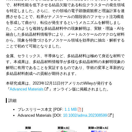
で、材料性能を低下させる結晶欠陥である転位クラスターの発生領域
を特定しました。さらに、その領域の電子顕微鏡観察と理論計算を連
携させることで、粒界がナノスケールの階段状のファセット注3)構造
を形成して曲がり、転位が発生するというメカニズムを解明しまし
た。このような複雑な多結晶材料中の現象解明は、実験・理論・AIを
融合した多結晶材料情報学により、メートルスケールのマクロな材料
から、現象を特徴づけるナノスケール領域を効率的に抽出・解析する
ことで初めて可能となりました。
金属、セラミックス、半導体など、多結晶材料は極めて身近な材料で
す。本成果は、多結晶材料情報学が多様な多結晶材料の未解明現象の
解明に有用であることを実証するものであり、学術の変革と革新的な
多結晶材料創成への貢献が期待されます。
本研究成果は、2023年12月11日付アメリカのWileyが発行する
『
Advanced Materials
』オンライン版に掲載されました。
詳細
プレスリリース本文 [PDF:
1.1 MB
]
Advanced Materials [DOI:
10.1002/adma.202308599
]