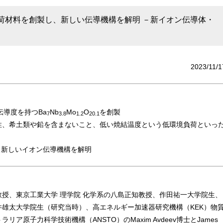
荷材料を創製し、新しい伝導機構を解明 －新イオン伝導体・
2023/11/1
伝導度を持つBa
Nb
Mo
O
を創製
7
3.8
1.2
20.1
性、希土類や鉛を含まないこと、低い焼結温度という低環境負荷といっ
、新しいイオン伝導機構を解明
授、東京工業大学 理学院 化学系の八島正知教授、作田祐一大学院生、
雄太大学院生（研究当時）、高エネルギー加速器研究機構（KEK）物
原子力科学技術機構（ANSTO）のMaxim Avdeev博士とJames