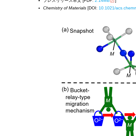
プレスリリース本文 [PDF:
2.14MB
]
Chemistry of Materials
[DOI:
10.1021/acs.chem