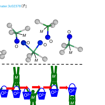
mater.3c02378
]