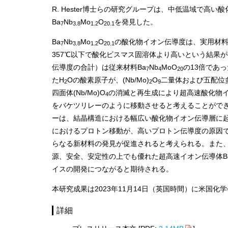
R. Hester博士らの研究グループは、中低温域で
Ba
Nb
Mo
O
を発見した。
7
3.8
1.2
20.1
Ba
Nb
Mo
O
の酸化物イオン伝導度は、実用材料の
7
3.8
1.2
20.1
357℃以下で酸化ビスマス固溶体より高いという結果
伝導度の合計）は従来材料Ba
Nb
MoO
の13倍であっ
7
4
20
たH
Oの酸素原子が、(Nb/Mo)
O
二量体および五配位多面
2
2
9
四面体(Nb/Mo)O
の消滅と再生成により超高速酸化物イ
4
をバケツリレーのように移動させると考えることがで
ーは、結晶構造における幅広い酸化物イオン伝導層に起
におけるプロトン移動が、高いプロトン伝導度の原因
らなる新材料の発見が促進されると考えられる。また、希
源、安全、安定性の上でも優れた超高速イオン伝導体B
イスの開発につながると期待される。
本研究成果は2023年11月14日（英国時間）に米国化
詳細