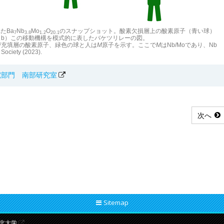
たBa
Nb
Mo
O
のスナップショット。酸素欠損層上の酸素原子（青い球）
7
3.8
1.2
20.1
b）この移動機構を模式的に表したバケツリレーの図。
密充填層の酸素原子、緑色の球と人は
M
原子を示す。ここで
M
はNb/Moであり、Nb
iety (2023).
究部門 南部研究室
次へ
Sitemap
北大学