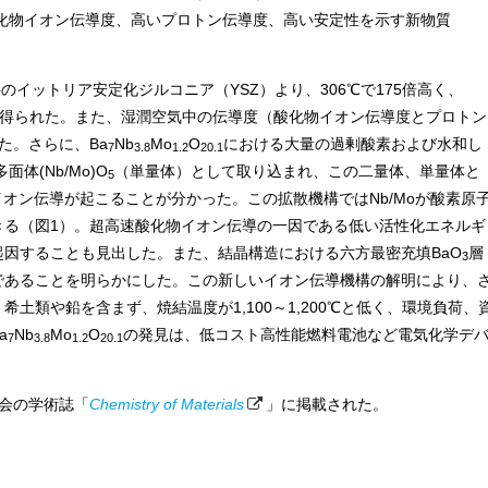
高い酸化物イオン伝導度、高いプロトン伝導度、高い安定性を示す新物質
イットリア安定化ジルコニア（YSZ）より、306℃で175倍高く、
が得られた。また、湿潤空気中の伝導度（酸化物イオン伝導度とプロトン
た。さらに、Ba
Nb
Mo
O
における大量の過剰酸素および水和し
7
3.8
1.2
20.1
体(Nb/Mo)O
（単量体）として取り込まれ、この二量体、単量体と
5
オン伝導が起こることが分かった。この拡散機構ではNb/Moが酸素原
きる（図1）。超高速酸化物イオン伝導の一因である低い活性化エネルギ
因することも見出した。また、結晶構造における六方最密充填BaO
層
3
であることを明らかにした。この新しいイオン伝導機構の解明により、
土類や鉛を含まず、焼結温度が1,100～1,200℃と低く、環境負荷、
a
Nb
Mo
O
の発見は、低コスト高性能燃料電池など電気化学デ
7
3.8
1.2
20.1
学会の学術誌「
Chemistry of Materials
」に掲載された。