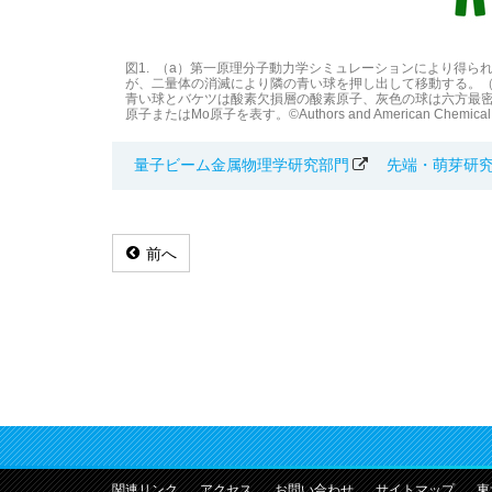
図1. （a）第一原理分子動力学シミュレーションにより得られ
が、二量体の消滅により隣の青い球を押し出して移動する。（
青い球とバケツは酸素欠損層の酸素原子、灰色の球は六方最
原子またはMo原子を表す。©Authors and American Chemical Soc
量子ビーム金属物理学研究部門
先端・萌芽研
前へ
関連リンク
アクセス
お問い合わせ
サイトマップ
東