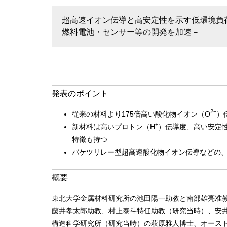
超高速イオン伝導と高安定性を示す低環境負
燃料電池・センサー等の開発を加速－
発表のポイント
2−
従来の材料より175倍高い酸化物イオン（O
）
+
新材料は高いプロトン（H
）伝導度、高い安定
特徴も持つ
バケツリレー型超高速酸化物イオン伝導などの
概要
東北大学金属材料研究所の池田陽一助教と南部雄亮准教
藤井孝太郎助教、村上泰斗特任助教（研究当時）、安井
構造科学研究所（研究当時）の萩原雅人博士、オーストラリア