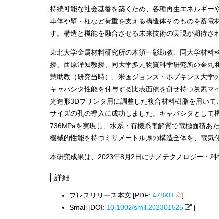
持続可能な社会基盤を築くため、各種再生エネルギー
車体や壁・柱など荷重を支える構造体そのものを蓄電
す。構造と機能を融合させる未来技術の実現が期待さ
東北大学金属材料研究所の木須一彰助教、同大学材料
授、西原洋知教授、同大学多元物質科学研究所の金丸
慧助教（研究当時）、米国ジョンズ・ホプキンス大学
キャパシタ性能を付与する比表面積を併せ持つ炭素マ
光造形3Dプリンタ用に調整した複合材料樹脂を用いて
サイズの孔の導入に成功しました。キャパシタとして機能する
736MPaを実現し、水系・有機系電解質で電極面積あたり最
機械的性能を持つミリメートル厚の構造全体を、電気
本研究成果は、2023年8月2日にナノテクノロジー・
詳細
プレスリリース本文 [PDF:
478KB
]
Small [DOI:
10.1002/smll.202301525
]