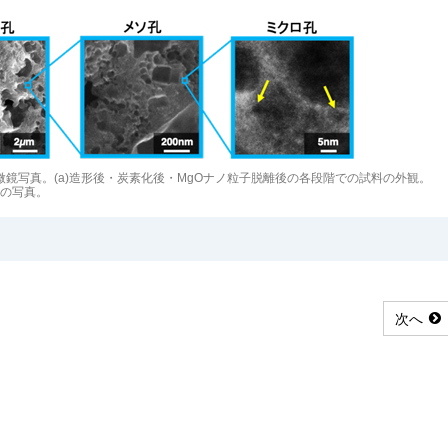
微鏡写真。(a)造形後・炭素化後・MgOナノ粒子脱離後の各段階での試料の外観。
造の写真。
次へ