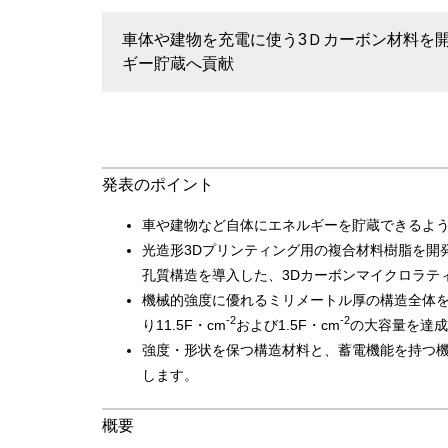
車体や建物を充電に使う3Ｄカーボン材料を開
ギー貯蔵へ貢献
発表のポイント
車や建物など自体にエネルギーを貯蔵できるよう
光造形3Dプリンティング用の複合材料樹脂を開
孔質構造を導入した、3Dカーボンマイクロラテ
機械的強度に優れるミリメートル厚の構造全体
-2
-2
り11.5F・cm
および1.5F・cm
の大容量を達成
強度・形状を保つ構造材料と、蓄電機能を持つ
します。
概要