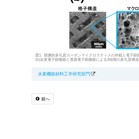
図1. 階層的多孔質カーボンマイクロラティスの外観と電子顕
(b)走査電子顕微鏡と透過電子顕微鏡による4段階の多孔質構
水素機能材料工学研究部門
前へ