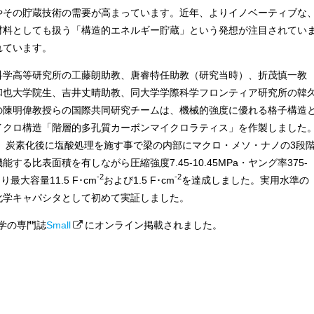
やその貯蔵技術の需要が高まっています。近年、よりイノベーティブな
材料としても扱う「構造的エネルギー貯蔵」という発想が注目されてい
れています。
科学高等研究所の工藤朗助教、唐睿特任助教（研究当時）、折茂慎一教
和也大学院生、吉井丈晴助教、同大学学際科学フロンティア研究所の韓
の陳明偉教授らの国際共同研究チームは、機械的強度に優れる格子構造
イクロ構造「階層的多孔質カーボンマイクロラティス」を作製しました
、炭素化後に塩酸処理を施す事で梁の内部にマクロ・メソ・ナノの3段
比表面積を有しながら圧縮強度7.45-10.45MPa・ヤング率375-
-2
-2
大容量11.5 F･cm
および1.5 F･cm
を達成しました。実用水準の
化学キャパシタとして初めて実証しました。
科学の専門誌
Small
にオンライン掲載されました。