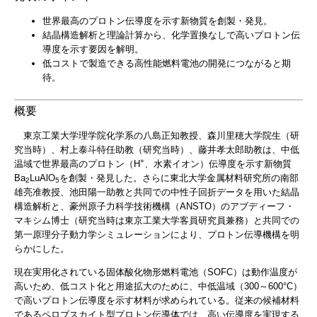
世界最高のプロトン伝導度を示す新物質を創製・発見。
結晶構造解析と理論計算から、化学置換なしで高いプロトン伝
導度を示す要因を解明。
低コストで製造できる高性能燃料電池の開発につながると期
待。
概要
東京工業大学理学院化学系の八島正知教授、森川里穂大学院生（研
究当時）、村上泰斗特任助教（研究当時）、藤井孝太郎助教は、中低
+
温域で世界最高のプロトン（H
、水素イオン）伝導度を示す新物質
Ba
LuAlO
を創製・発見した。さらに東北大学金属材料研究所の南部
2
5
雄亮准教授、池田陽一助教と共同での中性子回折データを用いた結晶
構造解析と、豪州原子力科学技術機構（ANSTO）のアブディーフ・
マキシム博士（研究当時は東京工業大学客員研究員兼務）と共同での
第一原理分子動力学シミュレーションにより、プロトン伝導機構を明
らかにした。
現在実用化されている固体酸化物形燃料電池（SOFC）は動作温度が
高いため、低コスト化と用途拡大のために、中低温域（300～600°C）
で高いプロトン伝導度を示す材料が求められている。従来の候補材料
であるペロブスカイト型プロトン伝導体では、高い伝導度を実現する