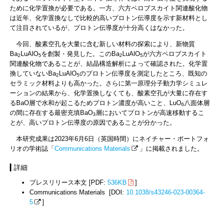
ために化学置換が必要である。一方、六方ペロブスカイト関連酸化物
は近年、化学置換なしで比較的高いプロトン伝導度を示す新材料とし
て注目されているが、プロトン伝導度が十分高くはなかった。
今回、酸素空孔を大量に含む新しい材料の探索により、新物質
Ba
LuAlO
を創製・発見した。このBa
LuAlO
が六方ペロブスカイト
2
5
2
5
関連酸化物であることが、結晶構造解析によって確認された。化学置
換していないBa
LuAlO
のプロトン伝導度を測定したところ、既知の
2
5
セラミック材料よりも高かった。さらに第一原理分子動力学シミュレ
ーションの結果から、化学置換しなくても、酸素空孔が大量に存在す
るBaO層で水和が起こるためプロトン濃度が高いこと、LuO
八面体層
6
の間に存在する最密充填BaO
層においてプロトンが高速移動するこ
3
とが、高いプロトン伝導度の原因であることが分かった。
本研究成果は2023年6月6日（英国時間）にネイチャー・ポートフォ
リオの学術誌「
Communications Materials
」に掲載されました。
詳細
プレスリリース本文 [PDF:
536KB
]
Communications Materials [DOI:
10.1038/s43246-023-00364-
5
]