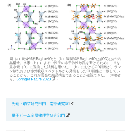
図（a）乾燥試料Ba
LuAlO
と（b）湿潤試料Ba
LuAlO
(OD)
の結
2
5
2
4.52
0.96
晶構造。水素（H）による中性子の非干渉性散乱を避けるために、Hを
重水素（D）に置換した試料を用いた。（b）におけるOD距離が、ラマ
ン散乱および赤外吸収スペクトルから見積もったOH距離と一致してい
ることから、これが妥当な結晶構造であることが確認できた。（©著者
ら、
Springer Nature 2023
）
先端・萌芽研究部門 南部研究室
量子ビーム金属物理学研究部門