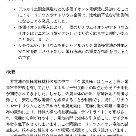
アルカリ土類金属塩などの多価イオンを電解液に添加すること
により、リチウムやナトリウム金属は、比較的平坦な析出形態
になることを発見しました。
多価イオンの導入により、一価のリチウムイオンやナトリウム
イオンはアニオン（陰イオン）とより強く結合する傾向がある
ことを示しました。
リチウムやナトリウムを用いたアルカリ金属負極電池の性能と
安全性を向上させる新しい電解液設計の重要な指針を与えるも
のです。
概要
蓄電池の負極電極材料候補の中で、「金属負極」はもっとも高い電
荷容量密度を有しており、エネルギー密度向上の観点からその実用化
が期待されてきました。しかし、金属単体の析出・溶解反応の制御は
難しく、安定な充放電特性を維持することが困難です。特に、リチウ
ムやナトリウムなどのアルカリ金属元素は、電極付近の濃度・電場分
布の変動により、針状の様な樹枝状結晶（デンドライト）が形成さ
れ、電極から剥がれやすく、電池内部で短絡を引き起こし、サイクル
寿命を低下させてしまいます。この問題は、リチウムイオン電池の誕
生以来、根本的に解決するべき喫緊の課題として残り続けています。