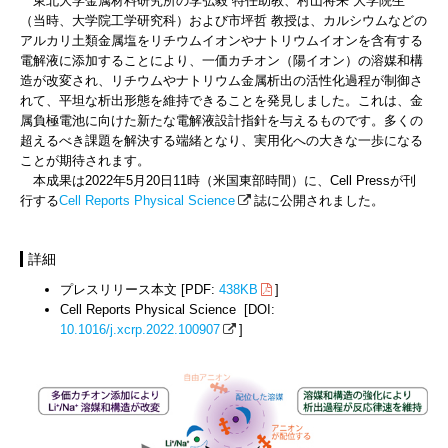
東北大学金属材料研究所の李弘毅 特任助教、村山将来 大学院生
（当時、大学院工学研究科）および市坪哲 教授は、カルシウムなどの
アルカリ土類金属塩をリチウムイオンやナトリウムイオンを含有する
電解液に添加することにより、一価カチオン（陽イオン）の溶媒和構
造が改変され、リチウムやナトリウム金属析出の活性化過程が制御さ
れて、平坦な析出形態を維持できることを発見しました。これは、金
属負極電池に向けた新たな電解液設計指針を与えるものです。多くの
超えるべき課題を解決する端緒となり、実用化への大きな一歩になる
ことが期待されます。
本成果は2022年5月20日11時（米国東部時間）に、Cell Pressが刊
行する
Cell Reports Physical Science
誌に公開されました。
詳細
プレスリリース本文 [PDF:
438KB
]
Cell Reports Physical Science [DOI:
10.1016/j.xcrp.2022.100907
]