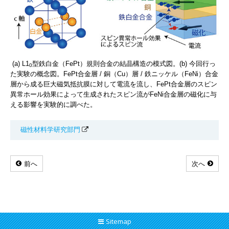
(a) L1
型鉄白金（FePt）規則合金の結晶構造の模式図。(b) 今回行っ
0
た実験の概念図。FePt合金層 / 銅（Cu）層 / 鉄ニッケル（FeNi）合金
層から成る巨大磁気抵抗膜に対して電流を流し、FePt合金層のスピン
異常ホール効果によって生成されたスピン流がFeNi合金層の磁化に与
える影響を実験的に調べた。
磁性材料学研究部門
前へ
次へ
Sitemap