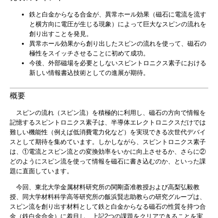
鉄と白金からなる合金が、異常ホール効果（磁石に電流を流す
と横方向に電圧が生じる現象）によって巨大なスピンの流れを
創り出すことを発見。
異常ホール効果から創り出したスピンの流れを使って、磁石の
極性をスイッチさせることに初めて成功。
今後、外部磁場を必要としないスピントロニクス素子における
新しい情報書込技術としての進展が期待。
概要
スピンの流れ（スピン流）を積極的に利用し、磁石の方向で情報を
記憶するスピントロニクス素子は、半導体エレクトロニクスだけでは
難しい機能性（例えば低消費電力化など）を実現できる次世代デバイ
スとして期待を集めています。しかしながら、スピントロニクス素子
は、①電流とスピン流との変換効率をいかに向上させるか、さらに②
どのようにスピン流を使って情報を磁石に書き込むのか、といった課
題に直面しています。
今回、東北大学金属材料研究所の関剛斎准教授および高梨弘毅教
授、同大学材料科学高等研究所の飯浜賢志助教らの研究グループは、
スピン流を創り出す材料として鉄と白金からなる磁石の性質を持つ合
金（鉄白金合金）に着目し、上記2つの課題をクリアできることを実