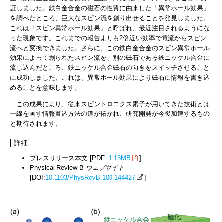
証しました。鉄白金合金の磁石の性質に由来した「異常ホール効果」
を調べたところ、巨大なスピン流を創り出せることを発見しました。
これは「スピン異常ホール効果」と呼ばれ、最近注目されるようにな
った現象です。これまでの報告よりも2倍近い効率で電流からスピン
流へと変換できました。さらに、この鉄白金合金のスピン異常ホール
効果によって創られたスピン流を、別の磁石である鉄ニッケル合金に
流し込んだところ、鉄ニッケル合金磁石の向きをスイッチさせること
に成功しました。これは、異常ホール効果により磁石に情報を書き込
めることを意味します。
この成果により、従来スピントロニクス素子が用いてきた技術とは
一線を画す情報書込方法の道が拓かれ、研究開発が今後加速するもの
と期待されます。
詳細
プレスリリース本文 [PDF:
1.13MB
]
Physical Review B
ウェブサイト
[DOI:
10.1103/PhysRevB.100.144427
]