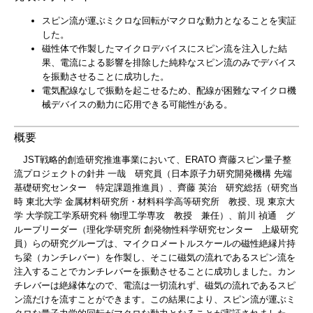
スピン流が運ぶミクロな回転がマクロな動力となることを実証
した。
磁性体で作製したマイクロデバイスにスピン流を注入した結
果、電流による影響を排除した純粋なスピン流のみでデバイス
を振動させることに成功した。
電気配線なしで振動を起こせるため、配線が困難なマイクロ機
械デバイスの動力に応用できる可能性がある。
概要
JST戦略的創造研究推進事業において、ERATO 齊藤スピン量子整
流プロジェクトの針井 一哉 研究員（日本原子力研究開発機構 先端
基礎研究センター 特定課題推進員）、齊藤 英治 研究総括（研究当
時 東北大学 金属材料研究所・材料科学高等研究所 教授、現 東京大
学 大学院工学系研究科 物理工学専攻 教授 兼任）、前川 禎通 グ
ループリーダー（理化学研究所 創発物性科学研究センター 上級研究
員）らの研究グループは、マイクロメートルスケールの磁性絶縁片持
ち梁（カンチレバー）を作製し、そこに磁気の流れであるスピン流を
注入することでカンチレバーを振動させることに成功しました。カン
チレバーは絶縁体なので、電流は一切流れず、磁気の流れであるスピ
ン流だけを流すことができます。この結果により、スピン流が運ぶミ