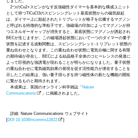
しました。
2つのCu
2+
スピンがなす反強磁性ダイマーを基本的な構成ユニット
として持つTlCuCl
3
のスピンシングレット基底状態からの磁気励起
は、ダイマー上に励起されたトリプレットが格子を伝搬するマグノン
と呼ばれる特徴的な準粒子です。強磁場の印加によってマグノンが持
つエネルギーギャップが消失すると、基底状態にマグノンが誘起され
BECが生じますが、この磁場誘起状態において一つのダイマーの量子
状態を記述する波動関数は、スピンシングレット-トリプレット状態の
重ね合わせとなります。この重ね合わせ状態に電気分極に関する有限
の期待値が存在し、BECによる結晶格子全体のコヒーレンスの発達に
よって巨視的な強誘電が現れることが明らかになりました。量子状態
の重ね合わせに電気磁気効果の発現を促す活性能力が潜在することを
示したこの結果は、強い量子揺らぎを持つ磁性体の新たな機能の開拓
に繋がるものと期待されます。
本成果は、英国のオンライン科学雑誌「
Nature
Communications
」に掲載されました。
詳細: Nature Communications ウェブサイト
[
DOI:10.1038/ncomms12822
]