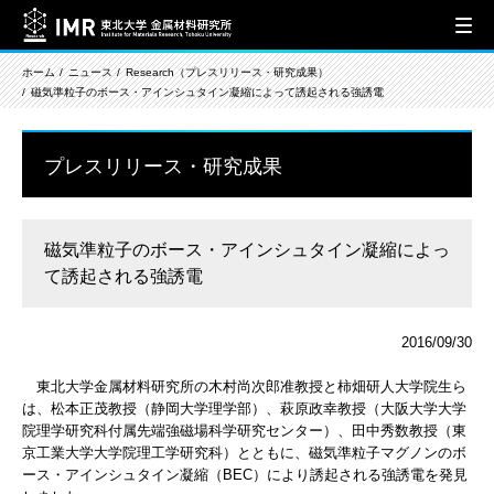
ホーム
ニュース
Research（プレスリリース・研究成果）
磁気準粒子のボース・アインシュタイン凝縮によって誘起される強誘電
プレスリリース・研究成果
磁気準粒子のボース・アインシュタイン凝縮によっ
て誘起される強誘電
2016/09/30
東北大学金属材料研究所の木村尚次郎准教授と柿畑研人大学院生ら
は、松本正茂教授（静岡大学理学部）、萩原政幸教授（大阪大学大学
院理学研究科付属先端強磁場科学研究センター）、田中秀数教授（東
京工業大学大学院理工学研究科）とともに、磁気準粒子マグノンのボ
ース・アインシュタイン凝縮（BEC）により誘起される強誘電を発見