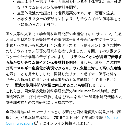
高エネルギー密度リチウム負極を用いる全固体電池に適用可能
なリチウム超イオン伝導材料を開発。
全固体電池の性能として世界最高のエネルギー密度を達成。
水素クラスターのデザインにより、リチウムイオン伝導率をさ
らに高めることも可能。
国立大学法人東北大学金属材料研究所の金相侖（キム サンユン）助教
と同大学材料科学高等研究所の折茂慎一副所長らの研究グループは、
水素とホウ素から形成された水素クラスター（錯イオン）を含む材料
のリチウムイオン伝導の研究を進めてきました。今回、その水素クラ
スターの分子構造のデザインにより、
リチウムイオンが高速で伝導す
る新たなリチウム超イオン伝導材料を開発
しました。また、この材料
は
高エネルギー密度化が実現できるリチウム負極に対して高い安定性
を示すことも見出しました。開発したリチウム超イオン伝導材料を、
リチウム負極を使用した全固体電池の固体電解質として用いること
で、
電池の使用時間が大幅に向上することも実証
しました。
これらは、同大学多元物質科学研究所のArunkumar Dorai助教、桑田
直明准教授、 河村純一教授、および高エネルギー加速器研究機構の大
友季哉教授との共同研究による成果です。
全固体電池のキーマテリアルとなる新たな固体電解質の開発指針の獲
得につながる本研究成果は、2019年3月6日付で英国科学誌「
Nature
Communications
」にオンライン掲載されました。