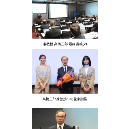
准教授 高橋三郎 最終講義(2)
高橋三郎准教授への花束贈呈