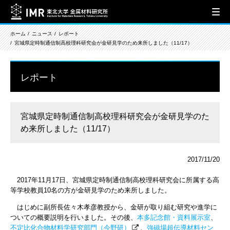
ホーム
ニュース
レポート
宮城県定時制通信制高校理科研究会が金研見学のため来所しました（11/17）
レポート
宮城県定時制通信制高校理科研究会が金研見学のた
め来所しました（11/17）
2017/11/20
2017年11月17日、宮城県定時制通信制高校理科研究会に所属する高
等学校教員10名の方が金研見学のため来所しました。
はじめに副所長佐々木孝彦教授から、金研が取り組む研究や進学に
ついての概要説明を行いました。その後、
本多記念館・資料展示室
、
不定比化合物材料学研究部門（今野研）
、
強磁場超伝導材料セン