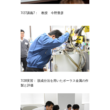
7/27講義7： 教授 今野豊彦
7/28実習： 脱成分法を用いたポーラス金属の作
製と評価