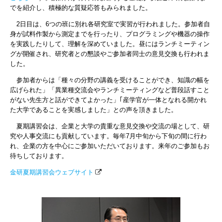
でを紹介し、積極的な質疑応答もみられました。
2日目は、6つの班に別れ各研究室で実習が行われました。参加者自
身が試料作製から測定までを行ったり、プログラミングや機器の操作
を実践したりして、理解を深めていました。昼にはランチミーティン
グが開催され、研究者との懇談やご参加者同士の意見交換も行われま
した。
参加者からは「種々の分野の講義を受けることができ、知識の幅を
広げられた」「異業種交流会やランチミーティングなど普段話すこと
がない先生方と話ができてよかった」｢産学官が一体となれる開かれ
た大学であることを実感しました」との声を頂きました。
夏期講習会は、企業と大学の貴重な意見交換や交流の場として、研
究や人事交流にも貢献しています。毎年7月中旬から下旬の間に行わ
れ、企業の方を中心にご参加いただいております。来年のご参加もお
待ちしております。
金研夏期講習会ウェブサイト