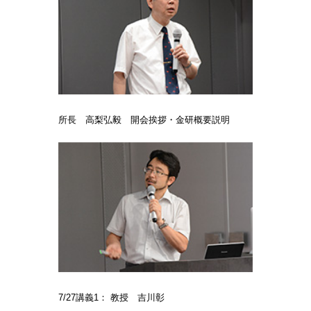
所長 高梨弘毅 開会挨拶・金研概要説明
7/27講義1： 教授 吉川彰