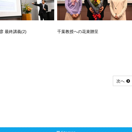
彦 最終講義(2)
千葉教授への花束贈呈
次へ