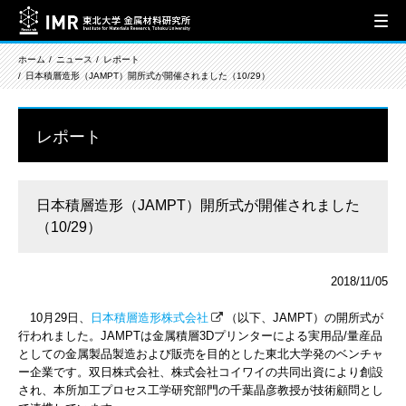
ホーム
ニュース
レポート
日本積層造形（JAMPT）開所式が開催されました（10/29）
レポート
日本積層造形（JAMPT）開所式が開催されました
（10/29）
2018/11/05
10月29日、
日本積層造形株式会社
（以下、JAMPT）の開所式が
行われました。JAMPTは金属積層3Dプリンターによる実用品/量産品
としての金属製品製造および販売を目的とした東北大学発のベンチャ
ー企業です。双日株式会社、株式会社コイワイの共同出資により創設
され、本所加工プロセス工学研究部門の千葉晶彦教授が技術顧問とし