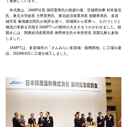
て連携しています。
本式典は、JAMP社長 保田憲孝氏の挨拶の後、宮城県知事 村井嘉浩
氏、東北大学総長 大野英男氏、東北経済産業局長 相樂希美氏、多賀
城市長 菊地健次郎氏が祝辞を述べ、宮城県から世界へ、ものづくりと
物流の革新を目指すJAMPTへの期待の大きさをうかがわせました。鏡
開きには、関東経済産業局長 角野然生氏や本所所長 高梨弘毅も参加
しました。
JAMPTは、多賀城市の「さんみらい多賀城・復興団地」に工場を建
設、2018年8月に工場を竣工しました。