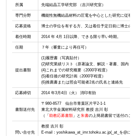
所属
先端結晶工学研究部 （吉川研究室）
専門分野
機能性無機結晶材料の圧電を中心とした研究に従事す
応募資格
博士の学位を有する方、又は着任予定日前に博士の学
着任時期
2014 年 4月 1日以降、できる限り早い時期。
任期
７年（審査により再任可）
(1)履歴書（写真貼付）
(2)研究業績リスト（原著論文、解説・著書、国内・
提出書類
(4)これまでの研究概要（2000字程度）
(5)着任後の研究計画（2000字程度）
(6)推薦書または照会可能者2名の氏名と連絡先
応募締切
2014 年3月4日（火） 消印有効
〒980-8577 仙台市青葉区片平2-1-1
書類送付先
東北大学金属材料研究所 教授 吉川 彰
（「
助教応募書類
」と
朱書
の上簡易書留で送付のこと
教授 吉川 彰
問い合せ先
E-mail：yoshikawa_at_imr.tohoku.ac.jp(_at_