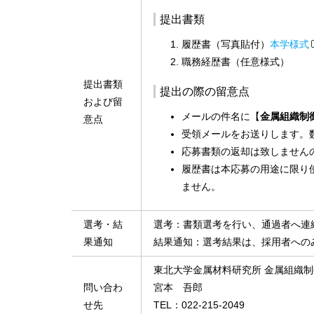
提出書類
履歴書（写真貼付）
本学様式
職務経歴書（任意様式）
提出書類
提出の際の留意点
および留
メールの件名に【
金属組織制
意点
受領メールをお送りします。
応募書類の返却は致しません
履歴書は本応募の用途に限り
ません。
選考・結
選考：書類選考を行い、通過者へ連
果通知
結果通知：選考結果は、採用者への
東北大学金属材料研究所 金属組織
問い合わ
宮本 吾郎
せ先
TEL：022-215-2049