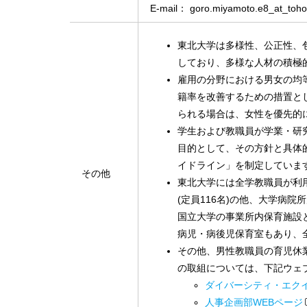
E-mail： goro.miyamoto.e8_at_
東北大学は多様性、公正性、包摂性（Di
しており、多様な人材の積極
雇用の分野における男女の均
籍率を改善するための措置と
られる場合は、女性を優先的
学生および教職員が学業・研
目的として、その方針と具体
イドライン」を制定していま
その他
東北大学には全学教職員が利
(定員116名)の他、大学病
国立大学の事業所内保育施設
病児・病後児保育室もあり、
その他、男性教職員の育児休
の取組については、下記ウェ
ダイバーシティ・エク
人事企画部WEBページ