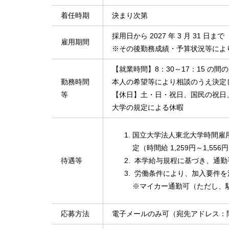
着任時期
決まり次第
採用日から 2027 年 3 月 31 日まで
雇用期間
※その後勤務成績・予算状況等によ
【就業時間】8：30～17：15 の間
勤務時間
本人の希望等により相談のうえ決定
等
【休日】土・日・祝日、国民の祝日、
大学の規定による休暇
国立大学法人東北大学時間雇
定（時間給 1,259円～1,556
待遇等
本学給与規程に基づき、通勤
労働条件により、加入要件を
※マイカー通勤可（ただし、
応募方法
電子メールのみ可（宛先アドレス：