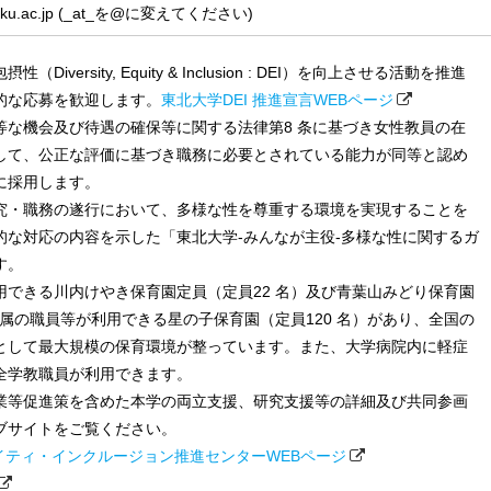
tohoku.ac.jp (_at_を@に変えてください)
versity, Equity & Inclusion : DEI）を向上させる活動を推進
的な応募を歓迎します。
東北大学DEI 推進宣言WEBページ
等な機会及び待遇の確保等に関する法律第8 条に基づき女性教員の在
して、公正な評価に基づき職務に必要とされている能力が同等と認め
に採用します。
究・職務の遂行において、多様な性を尊重する環境を実現することを
的な対応の内容を示した「東北大学-みんなが主役-多様な性に関するガ
す。
用できる川内けやき保育園定員（定員22 名）及び青葉山みどり保育園
院所属の職員等が利用できる星の子保育園（定員120 名）があり、全国の
として最大規模の保育環境が整っています。また、大学病院内に軽症
全学教職員が利用できます。
業等促進策を含めた本学の両立支援、研究支援等の詳細及び共同参画
ブサイトをご覧ください。
イティ・インクルージョン推進センターWEBページ