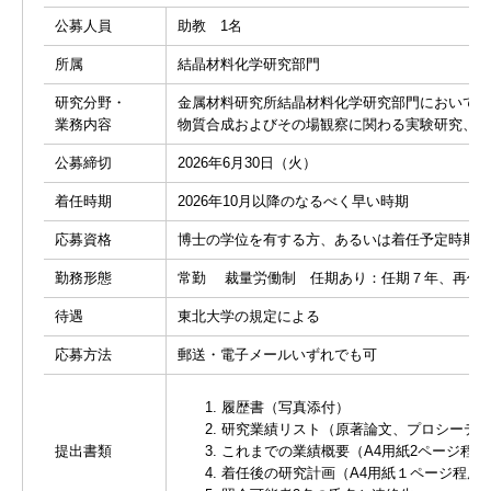
公募人員
助教 1名
所属
結晶材料化学研究部門
研究分野・
金属材料研究所結晶材料化学研究部門において
山
業務内容
物質合成およびその場観察に関わる実験研究、解
公募締切
2026年6月30日（火）
着任時期
2026年10月以降のなるべく早い時期
応募資格
博士の学位を有する方、あるいは着任予定時期ま
勤務形態
常勤 裁量労働制 任期あり：任期７年、再任審
待遇
東北大学の規定による
応募方法
郵送・電子メールいずれでも可
履歴書（写真添付）
研究業績リスト（原著論文、プロシーデ
提出書類
これまでの業績概要（A4用紙2ページ程度
着任後の研究計画（A4用紙１ページ程度