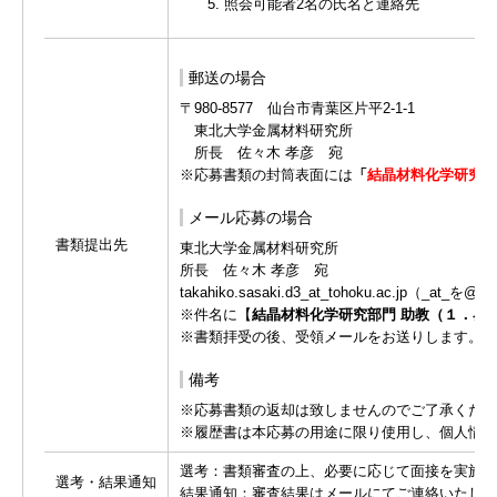
照会可能者2名の氏名と連絡先
郵送の場合
〒980-8577 仙台市青葉区片平2-1-1
東北大学金属材料研究所
所長 佐々木 孝彦 宛
※応募書類の封筒表面には
「
結晶材料化学研究部
メール応募の場合
書類提出先
東北大学金属材料研究所
所長 佐々木 孝彦 宛
takahiko.sasaki.d3_at_tohoku.ac.jp（_a
※件名に【
結晶材料化学研究部門 助教（１．界
※書類拝受の後、受領メールをお送りします。数
備考
※応募書類の返却は致しませんのでご了承くださ
※履歴書は本応募の用途に限り使用し、個人情報
選考：書類審査の上、必要に応じて面接を実施い
選考・結果通知
結果通知：審査結果はメールにてご連絡いたしま