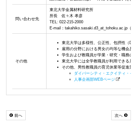
東北大学金属材料研究所
所長 佐々木 孝彦
問い合わせ先
TEL: 022-215-2000
E-mail：takahiko.sasaki.d3_at_tohoku.ac
東北大学は多様性、公正性、包摂性（Diversi
雇用の分野における男女の均等な機会及び
学生および教職員が学業・研究・職務の遂
その他
東北大学には全学教職員が利用できる川内
その他、男性教職員の育児休業等促進策
ダイバーシティ・エクイティ・イン
人事企画部WEBページ
前へ
次へ