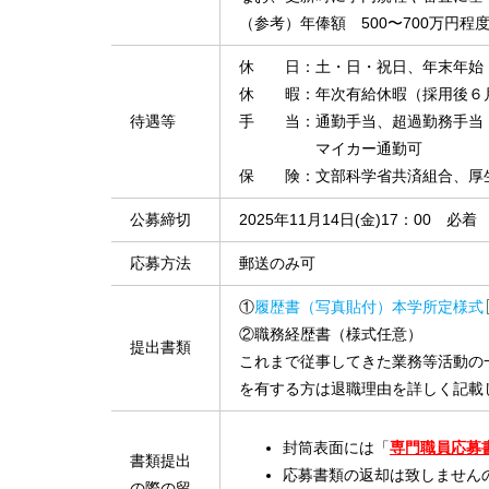
（参考）年俸額 500〜700万円
休 日：土・日・祝日、年末年始
休 暇：年次有給休暇（採用後６
待遇等
手 当：通勤手当、超過勤務手当
マイカー通勤可
保 険：文部科学省共済組合、厚
公募締切
2025年11月14日(金)17：00 必着
応募方法
郵送のみ可
①
履歴書（写真貼付）本学所定様式
②職務経歴書（様式任意）
提出書類
これまで従事してきた業務等活動の
を有する方は退職理由を詳しく記載
封筒表面には「
専門職員応募
書類提出
応募書類の返却は致しません
の際の留