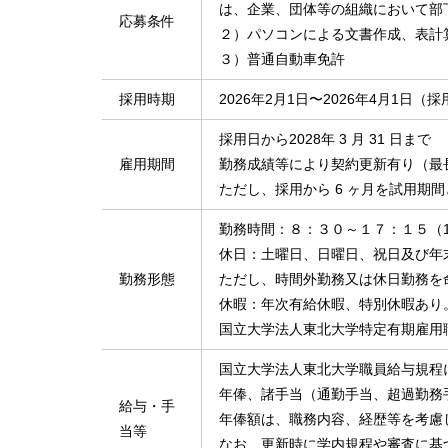
は、企業、団体等の組織において部
応募条件
２）パソコンによる文書作成、表計
３）普通自動車免許
採用時期
2026年2月1日〜2026年4月1日
採用日から2028年 3 月 31 日まで
雇用期間
勤務成績等により契約更新有り（最
ただし、採用から 6 ヶ月を試用期
勤務時間：８：３０～１７：１５（1 日
休日：土曜日、日曜日、祝日及び年末年始
勤務形態
ただし、時間外勤務又は休日勤務を
休暇：年次有給休暇、特別休暇あり
国立大学法人東北大学特定有期雇用
国立大学法人東北大学職員給与規程
年俸、諸手当（通勤手当、超過勤務
給与・手
年俸額は、職務内容、経歴等を考慮
当等
なお、更新時に学内規程や審査に基