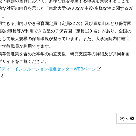
究・職務の遂行において、多様な性を尊重する環境を実現することを
的な対応の内容を示した「東北大学-みんなが主役-多様な性に関するガ
す。
用できる川内けやき保育園定員（定員22 名）及び青葉山みどり保育園
院所属の職員等が利用できる星の子保育園（定員120 名）があり、全国の
として最大規模の保育環境が整っています。また、大学病院内に軽症
全学教職員が利用できます。
業等促進策を含めた本学の両立支援、研究支援等の詳細及び共同参画
ブサイトをご覧ください。
イティ・インクルージョン推進センターWEBページ
次へ