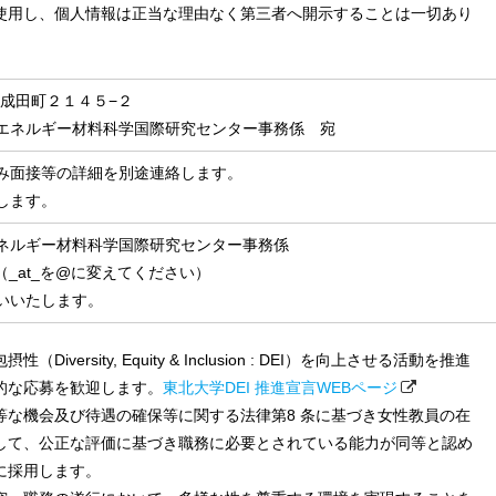
使用し、個人情報は正当な理由なく第三者へ開示することは一切あり
町成田町２１４５−２
エネルギー材料科学国際研究センター事務係 宛
み面接等の詳細を別途連絡します。
します。
ネルギー材料科学国際研究センター事務係
u.ac.jp（_at_を@に変えてください）
いいたします。
versity, Equity & Inclusion : DEI）を向上させる活動を推進
的な応募を歓迎します。
東北大学DEI 推進宣言WEBページ
等な機会及び待遇の確保等に関する法律第8 条に基づき女性教員の在
して、公正な評価に基づき職務に必要とされている能力が同等と認め
に採用します。