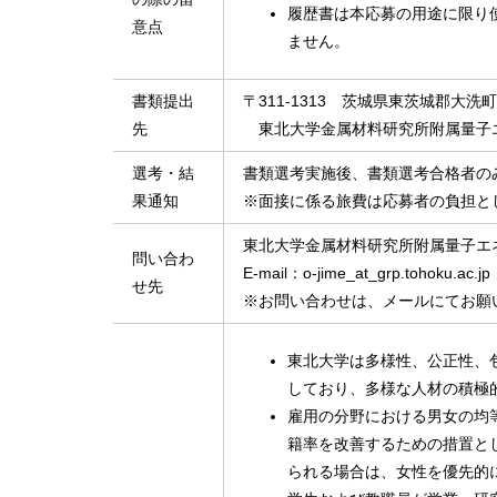
履歴書は本応募の用途に限り
意点
ません。
書類提出
〒311-1313 茨城県東茨城郡大洗
先
東北大学金属材料研究所附属量子
選考・結
書類選考実施後、書類選考合格者の
果通知
※面接に係る旅費は応募者の負担と
東北大学金属材料研究所附属量子エ
問い合わ
E-mail：o-jime_at_grp.tohok
せ先
※お問い合わせは、メールにてお願
東北大学は多様性、公正性、包摂性（Di
しており、多様な人材の積極
雇用の分野における男女の均
籍率を改善するための措置と
られる場合は、女性を優先的