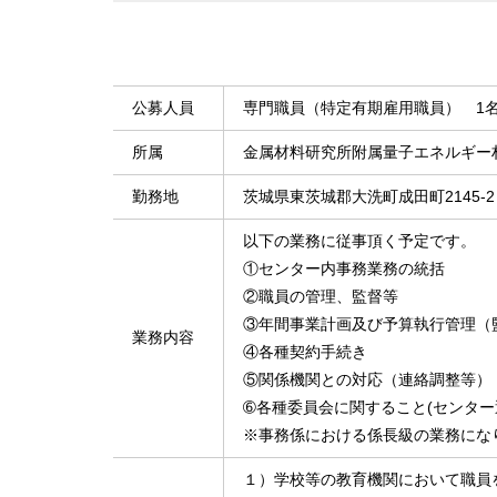
公募人員
専門職員（特定有期雇用職員） 1
所属
金属材料研究所附属量子エネルギー
勤務地
茨城県東茨城郡大洗町成田町2145-2
以下の業務に従事頂く予定です。
①センター内事務業務の統括
②職員の管理、監督等
③年間事業計画及び予算執行管理（
業務内容
④各種契約手続き
⑤関係機関との対応（連絡調整等）
➅各種委員会に関すること(センタ
※事務係における係長級の業務にな
１）学校等の教育機関において職員