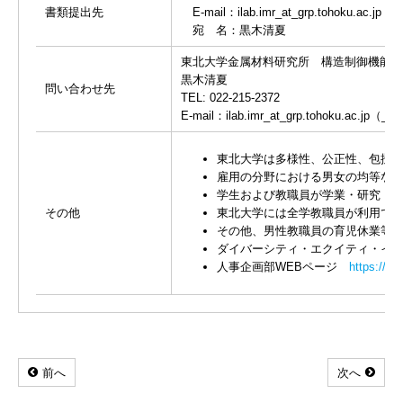
書類提出先
E-mail：ilab.imr_at_grp.tohoku.a
宛 名：黒木清夏
東北大学金属材料研究所 構造制御機能材
黒木清夏
問い合わせ先
TEL: 022-215-2372
E-mail：ilab.imr_at_grp.tohoku.ac
東北大学は多様性、公正性、包摂性（Div
雇用の分野における男女の均等な機
学生および教職員が学業・研究・職
その他
東北大学には全学教職員が利用でき
その他、男性教職員の育児休業等促
ダイバーシティ・エクイティ・イン
人事企画部WEBページ
https://c.
前へ
次へ