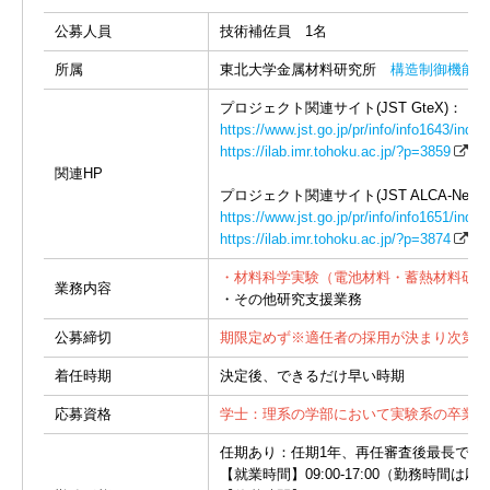
公募人員
技術補佐員 1名
所属
東北大学金属材料研究所
構造制御機能材
プロジェクト関連サイト(JST GteX)：
https://www.jst.go.jp/pr/info/info1643/index
https://ilab.imr.tohoku.ac.jp/?p=3859
関連HP
プロジェクト関連サイト(JST ALCA-Next)
https://www.jst.go.jp/pr/info/info1651/index
https://ilab.imr.tohoku.ac.jp/?p=3874
・材料科学実験（電池材料・蓄熱材料研究
業務内容
・その他研究支援業務
公募締切
期限定めず※適任者の採用が決まり次第、
着任時期
決定後、できるだけ早い時期
応募資格
学士：理系の学部において実験系の卒業研
任期あり：任期1年、再任審査後最長で2
【就業時間】09:00-17:00（勤務時間は応