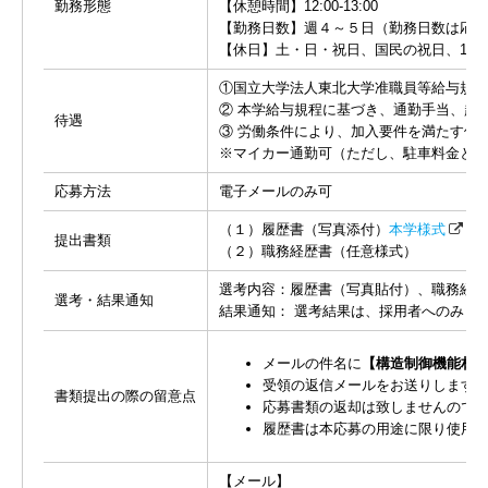
勤務形態
【休憩時間】12:00-13:00
【勤務日数】週４～５日（勤務日数は応相
【休日】土・日・祝日、国民の祝日、12
①国立大学法人東北大学准職員等給与規程に基
② 本学給与規程に基づき、通勤手当、超
待遇
③ 労働条件により、加入要件を満たす保
※マイカー通勤可（ただし、駐⾞料⾦とし
応募方法
電子メールのみ可
（１）履歴書（写真添付）
本学様式
を
提出書類
（２）職務経歴書（任意様式）
選考内容：履歴書（写真貼付）、職務経
選考・結果通知
結果通知： 選考結果は、採用者へのみ２
メールの件名に
【構造制御機能材
受領の返信メールをお送りします
書類提出の際の留意点
応募書類の返却は致しませんので
履歴書は本応募の用途に限り使用
【メール】