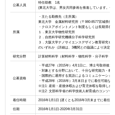
特任助教 1名
公募人員
(東北大学は、男女共同参画を推進しています。子育
・主たる勤務先（主所属）
東北大学 金属材料研究所（〒980-8577宮城県仙台
・クロスアポイントメント制度もしくは長期滞在に
所属
１．東京大学物性研究所
２．自然科学研究機構分子科学研究所
３．大阪大学ナノサイエンスデザイン教育研究セン
のいずれか（詳細は、3機関との協議により決定し
研究分野
計算材料科学（材料科学・物性科学・分子科学・材
・平成27年（2015年）4月1日に、博士号取得後10年
・対象とする分野において、十分な研究能力・教育
・国際的に通用する英語によるコミュニケーション
公募資格
・平成28年（2016年）3月末日までに着任可能な方
※注1: 産前・産後休暇および育児休暇を取得した
※注2: 文部科学省の科学技術人材育成のコンソー
着任時期
2016年1月1日 (遅くとも2016年3月末までに着任
任期
2016年1月1日-2020年3月31日