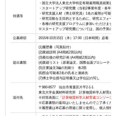
・国立大学法人東北大学特定有期雇用職員就業規則
・スタートアップ研究費（当初2事業年度・各年上限
・研究支援人材（博士研究員）1名の雇用が可能で
待遇等
・研究活動を主目的とするために、研究エフォート
・各種の研究支援プログラムに参加いただけます。
※スタートアップ研究費については、国の予算の関
公募締切
2015年10月15日（木）17:00（日本時間）必着
(1)履歴書（写真貼付）
(2)業績説明 (A4用紙2頁以内)
(3)着任後の研究計画 (A4用紙2頁以内)
提出書類
(4)業績リスト（原著論文、国際会議プロシーテ
(5)主要論文3編の別刷り 各2部
(6)照会可能者2名の氏名と連絡先
(7)博士学位授与証明書又は学位記の写し
〒980-8577 仙台市青葉区片平2-1-1
東北大学金属材料研究所 計算物質科学人材育成コ
送付先
※封筒表面に「
計算物質科学人材育成コンソーシア
※応募書類の返却はいたしませんのでご了承くださ
※履歴書は本応募の用途に限り使用し、個人情報は