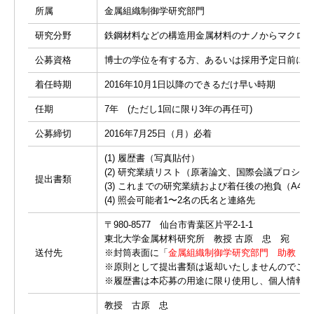
所属
金属組織制御学研究部門
研究分野
鉄鋼材料などの構造用金属材料のナノからマクロに
公募資格
博士の学位を有する方、あるいは採用予定日前に博
着任時期
2016年10月1日以降のできるだけ早い時期
任期
7年 (ただし1回に限り3年の再任可)
公募締切
2016年7月25日（月）必着
(1) 履歴書（写真貼付）
(2) 研究業績リスト（原著論文、国際会議プロシ
提出書類
(3) これまでの研究業績および着任後の抱負（A4判
(4) 照会可能者1〜2名の氏名と連絡先
〒980-8577 仙台市青葉区片平2-1-1
東北大学金属材料研究所 教授 古原 忠 宛
送付先
※封筒表面に「
金属組織制御学研究部門 助教 応
※原則として提出書類は返却いたしませんのでご了
※履歴書は本応募の用途に限り使用し、個人情報は
教授 古原 忠