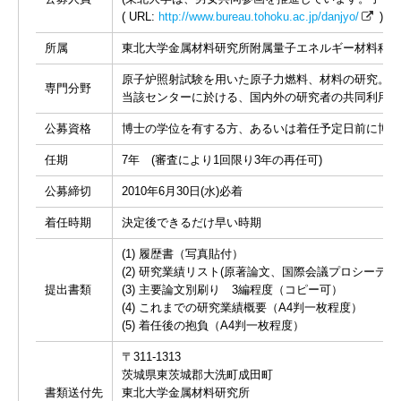
( URL:
http://www.bureau.tohoku.ac.jp/danjyo/
)
所属
東北大学金属材料研究所附属量子エネルギー材料科学
原子炉照射試験を用いた原子力燃料、材料の研究。
専門分野
当該センターに於ける、国内外の研究者の共同利用
公募資格
博士の学位を有する方、あるいは着任予定日前に博士
任期
7年 (審査により1回限り3年の再任可)
公募締切
2010年6月30日(水)必着
着任時期
決定後できるだけ早い時期
(1) 履歴書（写真貼付）
(2) 研究業績リスト(原著論文、国際会議プロシーデ
提出書類
(3) 主要論文別刷り 3編程度（コピー可）
(4) これまでの研究業績概要（A4判一枚程度）
(5) 着任後の抱負（A4判一枚程度）
〒311-1313
茨城県東茨城郡大洗町成田町
書類送付先
東北大学金属材料研究所