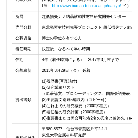
URL:
http://www.bureau.tohoku.ac.jp/danjyo/
）
所属
超低損失ナノ結晶軟磁性材料研究開発センター
専門分野
東北発素材技術先導プロジェクト 超低損失ナノ結晶
公募資格
博士の学位を有する方
着任時期
決定後、なるべく早い時期
任期
4年（着任時期による）、2017年3月末まで
公募締切
2013年3月29日（金） 必着
(1)履歴書(写真貼付)
(2)研究業績リスト
（原著論文、プロシーディングス、国際会議発表、著
提出書類
(3)主要論文別刷5編以内（コピー可）
(4)これまでの研究概要（2000字程度）
(5)着任後の研究計画（2000字程度）
(6)推薦書または照会可能者2名の氏名と連絡先（e-ma
〒980-8577 仙台市青葉区片平2-1-1
東北大学金属材料研究所