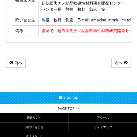
書類送付先
超低損失ナノ結晶軟磁性材料研究開発センター
センター長 教授 牧野 彰宏 宛
問い合せ先
教授 牧野 彰宏 E-mail: amakino_attmk_imr.toh
備考
書留
で「
超低損失ナノ結晶軟磁性材料研究開発センタ
前へ
次へ
Sitemap
PAGE TOP
関連リンク
アクセス
お問い合わせ
サイトマップ
東北大学