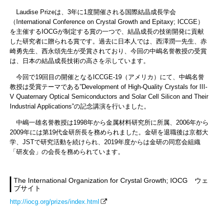
Laudise Prizeは、3年に1度開催される国際結晶成長学会
（International Conference on Crystal Growth and Epitaxy; ICCGE）
を主催するIOCGが制定する賞の一つで、結晶成長の技術開発に貢献
した研究者に贈られる賞です。過去に日本人では、西澤潤一先生、赤
崎勇先生、西永頌先生が受賞されており、今回の中嶋名誉教授の受賞
は、日本の結晶成長技術の高さを示しています。
今回で19回目の開催となるICCGE-19（アメリカ）にて、中嶋名誉
教授は受賞テーマである”Development of High-Quality Crystals for III-
V Quaternary Optical Semiconductors and Solar Cell Silicon and Their
Industrial Applications”の記念講演を行いました。
中嶋一雄名誉教授は1998年から金属材料研究所に所属、2006年から
2009年には第19代金研所長を務められました。金研を退職後は京都大
学、JSTで研究活動を続けられ、2019年度からは金研の同窓会組織
「研友会」の会長を務められています。
The International Organization for Crystal Growth; IOCG ウェ
ブサイト
http://iocg.org/prizes/index.html