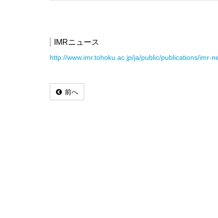
IMRニュース
http://www.imr.tohoku.ac.jp/ja/public/publications/imr-n
前へ