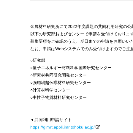
金属材料研究所にて2022年度課題の共同利用研究の
以下の研究部およびセンターで申請を受付けておりま
募集要項をご確認のうえ、期日までの申請をお願いい
なお、申請はWebシステムでのみ受付けますのでご注
○研究部
○量子エネルギー材料科学国際研究センター
○新素材共同研究開発センター
○強磁場超伝導材料研究センター
○計算材料学センター
○中性子物質材料研究センター
▼共同利用申請サイト
https://gimrt.appli.imr.tohoku.ac.jp/