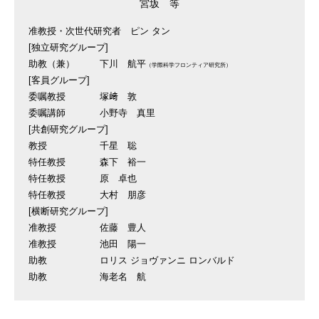
宮坂 等
准教授・次世代研究者
ピン タン
[独立研究グループ]
助教（兼）
下川 航平
（学際科学フロンティア研究所）
[客員グループ]
委嘱教授
塚﨑 敦
委嘱講師
小野寺 真里
[共創研究グループ]
教授
千星 聡
特任教授
森下 裕一
特任教授
原 卓也
特任教授
大村 朋彦
[横断研究グループ]
准教授
佐藤 豊人
准教授
池田 陽一
助教
ロリス ジョヴァンニ ロンバルド
助教
海老名 航