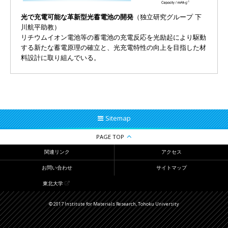
光で充電可能な革新型光蓄電池の開発
（独立研究グループ 下
川航平助教）
リチウムイオン電池等の蓄電池の充電反応を光励起により駆動
する新たな蓄電原理の確立と、光充電特性の向上を目指した材
料設計に取り組んでいる。
Sitemap
PAGE TOP
関連リンク
アクセス
お問い合わせ
サイトマップ
東北大学
© 2017 Institute for Materials Research, Tohoku University