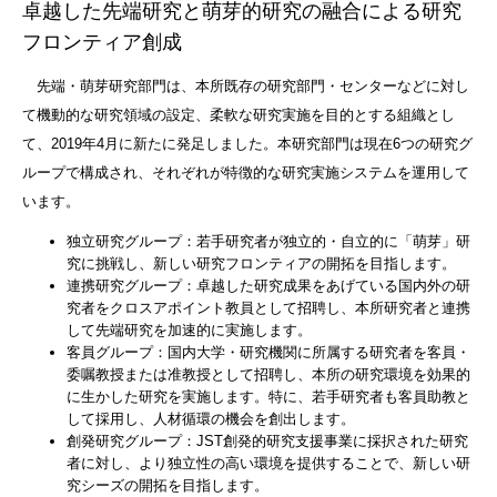
卓越した先端研究と萌芽的研究の融合による研究
フロンティア創成
先端・萌芽研究部門は、本所既存の研究部門・センターなどに対し
て機動的な研究領域の設定、柔軟な研究実施を目的とする組織とし
て、2019年4月に新たに発足しました。本研究部門は現在6つの研究グ
ループで構成され、それぞれが特徴的な研究実施システムを運用して
います。
独立研究グループ：若手研究者が独立的・自立的に「萌芽」研
究に挑戦し、新しい研究フロンティアの開拓を目指します。
連携研究グループ：卓越した研究成果をあげている国内外の研
究者をクロスアポイント教員として招聘し、本所研究者と連携
して先端研究を加速的に実施します。
客員グループ：国内大学・研究機関に所属する研究者を客員・
委嘱教授または准教授として招聘し、本所の研究環境を効果的
に生かした研究を実施します。特に、若手研究者も客員助教と
して採用し、人材循環の機会を創出します。
創発研究グループ：JST創発的研究支援事業に採択された研究
者に対し、より独立性の高い環境を提供することで、新しい研
究シーズの開拓を目指します。