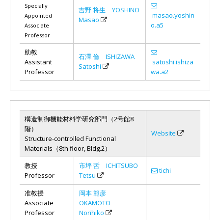
Specially
吉野 将生 YOSHINO
masao.yoshin
Appointed
Masao
o.a5
Associate
Professor
助教
石澤 倫 ISHIZAWA
Assistant
satoshi.ishiza
Satoshi
Professor
wa.a2
構造制御機能材料学研究部門（2号館8
階）
Website
Structure-controlled Functional
Materials（8th floor, Bldg.2）
教授
市坪 哲 ICHITSUBO
tichi
Professor
Tetsu
准教授
岡本 範彦
Associate
OKAMOTO
Professor
Norihiko