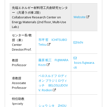
先端エネルギー材料理工共創研究センタ
ー（共通ラボ棟 2階）
Website
Collaborative Research Center on
Energy Materials (2nd floor, Multi-Use
Lab.)
センター長/教
市坪 哲 ICHITSUBO
授（兼）
tichi
Tetsu
Center
Director/Prof.
藤原 航三 FUJIWARA
教授
kozo.fujiwara.
Kozo
Professor
c6
ベロスルドフ ロディ
准教授
オン ブラジミロヴィ
Associate
ッチ BELOSLUDOV
Professor
V. Rodion
特任助教
Specially
シュウ シキ ZHOU