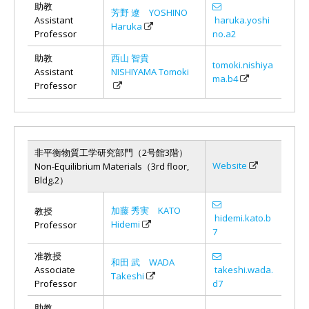
助教
芳野 遼 YOSHINO
Assistant
haruka.yoshi
Haruka
Professor
no.a2
助教
西山 智貴
tomoki.nishiya
Assistant
NISHIYAMA Tomoki
ma.b4
Professor
非平衡物質工学研究部門（2号館3階）
Website
Non-Equilibrium Materials（3rd floor,
Bldg.2）
加藤 秀実 KATO
教授
hidemi.kato.b
Hidemi
Professor
7
准教授
和田 武 WADA
Associate
takeshi.wada.
Takeshi
Professor
d7
助教