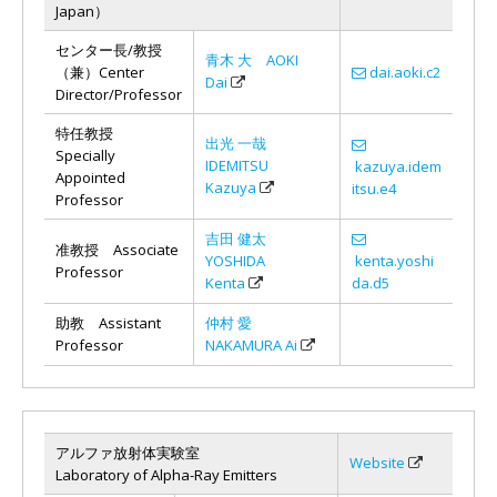
Japan）
センター長/教授
青木 大 AOKI
（兼）Center
dai.aoki.c2
Dai
Director/Professor
特任教授
出光 一哉
Specially
IDEMITSU
kazuya.idem
Appointed
Kazuya
itsu.e4
Professor
吉田 健太
准教授 Associate
YOSHIDA
kenta.yoshi
Professor
Kenta
da.d5
助教 Assistant
仲村 愛
Professor
NAKAMURA Ai
アルファ放射体実験室
Website
Laboratory of Alpha-Ray Emitters