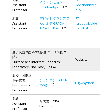
イ チャンヒョン
Assistant
lee.chanhyeo
LEE Chanhyeon
Professor
n.c2
助教
デビット グラシア ア
Assistant
ルカルデ GRACIA
gracia.alcalde.
Professor
ALCALDE David
david.c4
量子表面界面科学研究部門（４号館２
階）
Website
Surface and Interface Research
Laboratory (2nd Floor, Bldg.4）
教授（国際卓
チェン ヨン CHEN
越研究者）
yongchen
Yong P.
Distinguished
Professor
助教
岡 博文 OKA
Assistant
Hirofumi
Professor