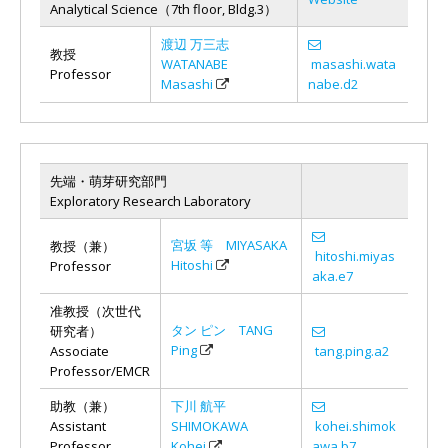
Analytical Science（7th floor, Bldg.3）
渡辺 万三志
教授
WATANABE
masashi.wata
Professor
Masashi
nabe.d2
先端・萌芽研究部門
Exploratory Research Laboratory
宮坂 等 MIYASAKA
教授（兼）
hitoshi.miyas
Hitoshi
Professor
aka.e7
准教授（次世代
タン ピン TANG
研究者）
Ping
Associate
tang.ping.a2
Professor/EMCR
助教（兼）
下川 航平
Assistant
SHIMOKAWA
kohei.shimok
Professor
Kohei
awa.b7