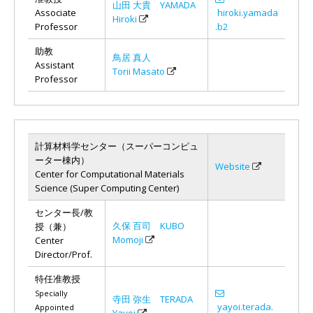
山田 大貴 YAMADA
Associate
hiroki.yamada
Hiroki
Professor
.b2
助教
鳥居 真人
Assistant
Torii Masato
Professor
計算材料学センター（スーパーコンピュ
ーター棟内）
Website
Center for Computational Materials
Science (Super Computing Center)
センター長/教
久保 百司 KUBO
授（兼）
Momoji
Center
Director/Prof.
特任准教授
Specially
寺田 弥生 TERADA
yayoi.terada.
Appointed
Yayoi