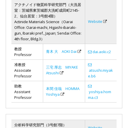
アクチノイド物質科学研究部門（大洗居
室：茨城県東茨城郡大洗町成田町2145-
2、仙台居室：3号館4階）
Website
Actinide Materials Science（Oarai
Office: Oarai-machi, Higashi-ibaraki-
gun, Ibaraki pref., Japan; Sendai Office:
4th floor, Bldg.3）
教授
青木 大 AOKI Dai
dai.aoki.c2
Professor
准教授
三宅 厚志 MIYAKE
Associate
atsushi.miyak
Atsushi
Professor
e.b6
助教
本間 佳哉 HOMMA
Assistant
yoshiya.hom
Yoshiya
Professor
ma.c3
分析科学研究部門（3号館7階）
Website