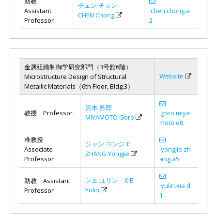
助教
チェン チョン
Assistant
chen.chong.a
CHEN Chong
Professor
2
金属組織制御学研究部門（3号館6階）
Website
Microstructure Design of Structural
Metallic Materials（6th Floor, Bldg.3）
宮本 吾郎
教授 Professor
goro.miya
MIYAMOTO Goro
moto.e8
准教授
ジャン ヨンジエ
Associate
yongjie.zh
ZHANG Yongjie
Professor
ang.a5
シエ ユリン XIE
助教 Assistant
yulin.xie.d
Yulin
Professor
1