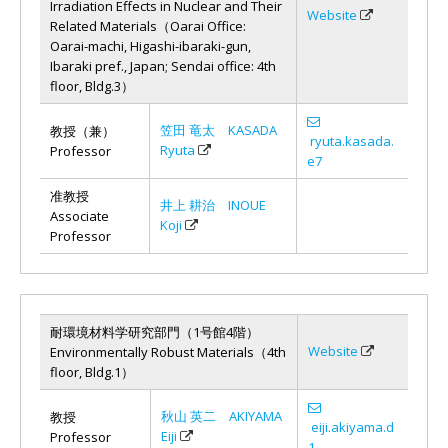
Irradiation Effects in Nuclear and Their
Website
Related Materials（Oarai Office:
Oarai-machi, Higashi-ibaraki-gun,
Ibaraki pref., Japan; Sendai office: 4th
floor, Bldg.3）
笠田 竜太 KASADA
教授（兼）
ryuta.kasada.
Ryuta
Professor
e7
准教授
井上 耕治 INOUE
Associate
Koji
Professor
耐環境材料学研究部門（1号館4階）
Website
Environmentally Robust Materials（4th
floor, Bldg.1）
秋山 英二 AKIYAMA
教授
eiji.akiyama.d
Eiji
Professor
1