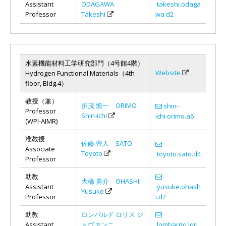
Assistant
ODAGAWA
takeshi.odaga
Professor
Takeshi
wa.d2
水素機能材料工学研究部門（4号館4階）
Website
Hydrogen Functional Materials（4th
floor, Bldg.4）
教授（兼）
折茂 慎一 ORIMO
shin-
Professor
Shin-ichi
ichi.orimo.a6
(WPI-AIMR)
准教授
佐藤 豊人 SATO
Associate
Toyoto
toyoto.sato.d4
Professor
助教
大橋 勇介 OHASHI
Assistant
yusuke.ohash
Yusuke
Professor
i.d2
助教
ロンバルド ロリス ジ
Assistant
ョヴァンニ
lombardo.lori