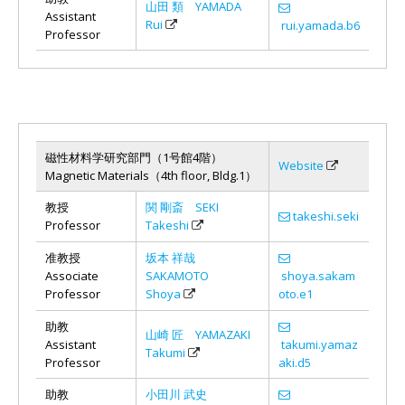
山田 類 YAMADA
Assistant
Rui
rui.yamada.b6
Professor
磁性材料学研究部門（1号館4階）
Website
Magnetic Materials（4th floor, Bldg.1）
教授
関 剛斎 SEKI
takeshi.seki
Professor
Takeshi
准教授
坂本 祥哉
Associate
SAKAMOTO
shoya.sakam
Professor
Shoya
oto.e1
助教
山崎 匠 YAMAZAKI
Assistant
takumi.yamaz
Takumi
Professor
aki.d5
助教
小田川 武史