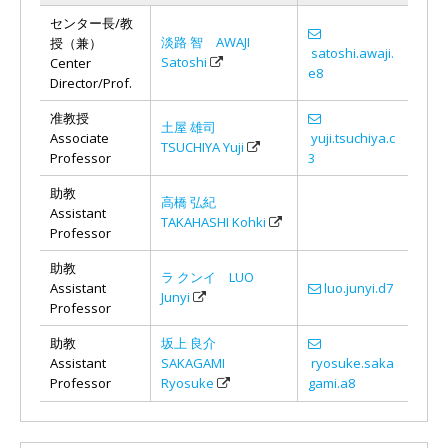
センター長/教
淡路 智 AWAJI
授（兼）
satoshi.awaji.
Satoshi
Center
e8
Director/Prof.
准教授
土屋 雄司
Associate
yuji.tsuchiya.c
TSUCHIYA Yuji
Professor
3
助教
高橋 弘紀
Assistant
TAKAHASHI Kohki
Professor
助教
ラ クンイ LUO
Assistant
luo.junyi.d7
Junyi
Professor
助教
坂上 良介
Assistant
SAKAGAMI
ryosuke.saka
Professor
Ryosuke
gami.a8