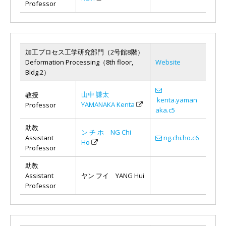
Professor
加工プロセス工学研究部門（2号館8階）
Deformation Processing（8th floor,
Website
Bldg.2）
山中 謙太
教授
kenta.yaman
YAMANAKA Kenta
Professor
aka.c5
助教
ン チ ホ NG Chi
Assistant
ng.chi.ho.c6
Ho
Professor
助教
Assistant
ヤン フイ YANG Hui
Professor