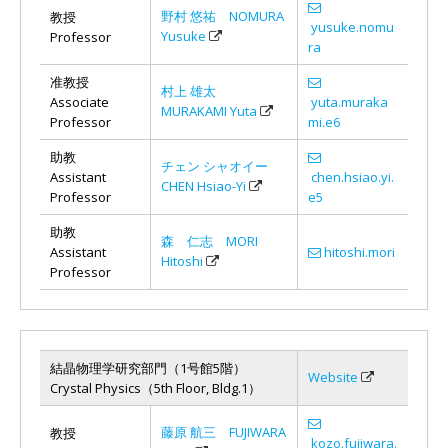
野村 悠祐 NOMURA
教授
yusuke.nomu
Yusuke
Professor
ra
准教授
村上 雄太
Associate
yuta.muraka
MURAKAMI Yuta
Professor
mi.e6
助教
チェン シャオイー
Assistant
chen.hsiao.yi.
CHEN Hsiao-Yi
Professor
e5
助教
森 仁志 MORI
Assistant
hitoshi.mori
Hitoshi
Professor
結晶物理学研究部門（1号館5階）
Website
Crystal Physics（5th Floor, Bldg.1）
藤原 航三 FUJIWARA
教授
kozo.fujiwara.