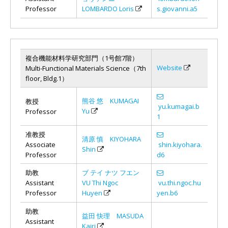
Professor
LOMBARDO Loris
s.giovanni.a5
複合機能材料学研究部門（1号館7階）
Website
Multi-Functional Materials Science（7th
floor, Bldg.1）
熊谷 悠 KUMAGAI
教授
yu.kumagai.b
Yu
Professor
1
准教授
清原 慎 KIYOHARA
Associate
shin.kiyohara.
Shin
Professor
d6
助教
ブ テイ ナツ フエン
Assistant
VU Thi Ngoc
vu.thi.ngoc.hu
Professor
Huyen
yen.b6
助教
益田 快理 MASUDA
Assistant
Kairi