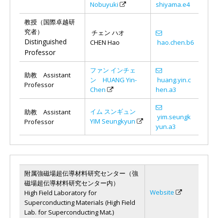
Nobuyuki
shiyama.e4
教授（国際卓越研
究者）
チェン ハオ
Distinguished
CHEN Hao
hao.chen.b6
Professor
ファン インチェ
助教 Assistant
ン HUANG Yin-
huang.yin.c
Professor
Chen
hen.a3
イム スンギュン
助教 Assistant
yim.seungk
YIM Seungkyun
Professor
yun.a3
附属強磁場超伝導材料研究センター（強
磁場超伝導材料研究センター内）
Website
High Field Laboratory for
Superconducting Materials (High Field
Lab. for Superconducting Mat.)