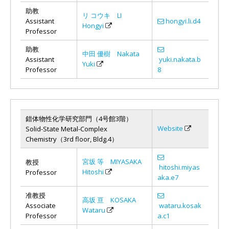
助教
リ コウキ LI
Assistant
hongyi.li.d4
Hongyi
Professor
助教
中田 優樹 Nakata
Assistant
yuki.nakata.b
Yuki
Professor
8
錯体物性化学研究部門（4号館3階）
Website
Solid-State Metal-Complex
Chemistry（3rd floor, Bldg.4）
宮坂 等 MIYASAKA
教授
hitoshi.miyas
Hitoshi
Professor
aka.e7
准教授
高坂 亘 KOSAKA
Associate
wataru.kosak
Wataru
Professor
a.c1