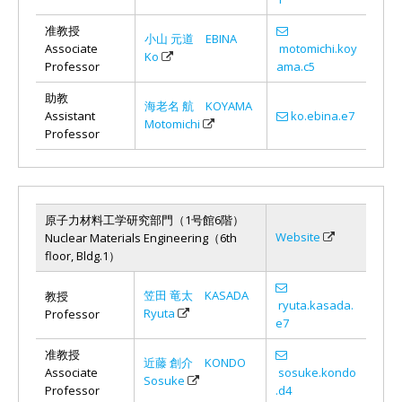
准教授
小山 元道 EBINA
Associate
motomichi.koy
Ko
Professor
ama.c5
助教
海老名 航 KOYAMA
Assistant
ko.ebina.e7
Motomichi
Professor
原子力材料工学研究部門（1号館6階）
Website
Nuclear Materials Engineering（6th
floor, Bldg.1）
笠田 竜太 KASADA
教授
ryuta.kasada.
Ryuta
Professor
e7
准教授
近藤 創介 KONDO
Associate
sosuke.kondo
Sosuke
Professor
.d4