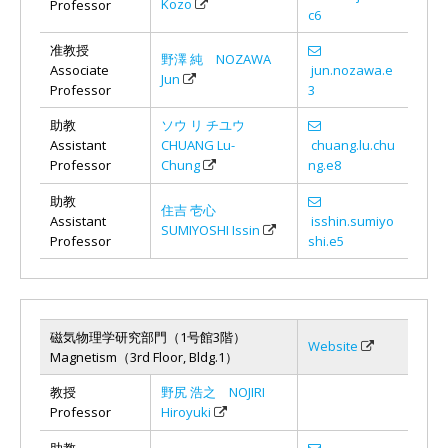
Kozo
Professor
c6
准教授
野澤 純 NOZAWA
Associate
jun.nozawa.e
Jun
Professor
3
助教
ソウ リ チユウ
Assistant
CHUANG Lu-
chuang.lu.chu
Professor
Chung
ng.e8
助教
住吉 壱心
Assistant
isshin.sumiyo
SUMIYOSHI Issin
Professor
shi.e5
磁気物理学研究部門（1号館3階）
Website
Magnetism（3rd Floor, Bldg.1）
教授
野尻 浩之 NOJIRI
Professor
Hiroyuki
助教