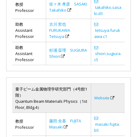
佐々木 孝彦 SASAKI
教授
takahiko.sasa
Takahiko
Professor
ki.d3
助教
古川 哲也
Assistant
FURUKAWA
tetsuya.furuk
Professor
Tetsuya
awa.c1
助教
杉浦 栞理 SUGIURA
Assistant
shiori.sugiura.
Shiori
Professor
c5
量子ビーム金属物理学研究部門（4号館1
階）
Website
Quantum Beam Materials Physics（1st
Floor, Bldg.4）
藤田 全基 FUJITA
教授
masaki.fujita.
Masaki
Professor
b5