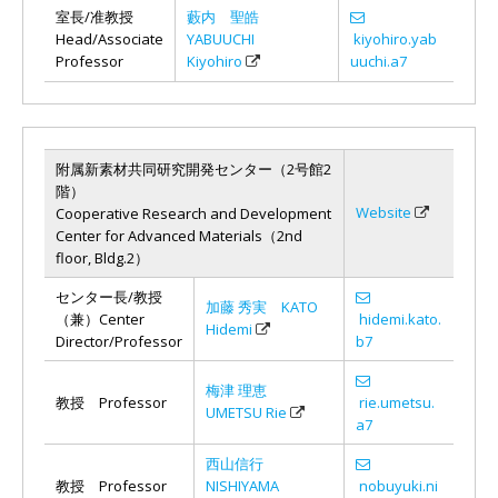
室長/准教授
藪内 聖皓
Head/Associate
YABUUCHI
kiyohiro.yab
Professor
Kiyohiro
uuchi.a7
附属新素材共同研究開発センター（2号館2
階）
Website
Cooperative Research and Development
Center for Advanced Materials（2nd
floor, Bldg.2）
センター長/教授
加藤 秀実 KATO
（兼）Center
hidemi.kato.
Hidemi
Director/Professor
b7
梅津 理恵
教授 Professor
rie.umetsu.
UMETSU Rie
a7
西山信行
教授 Professor
NISHIYAMA
nobuyuki.ni