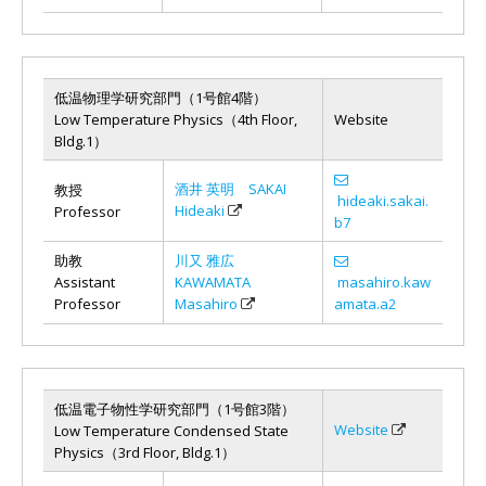
低温物理学研究部門（1号館4階）
Low Temperature Physics（4th Floor,
Website
Bldg.1）
酒井 英明 SAKAI
教授
hideaki.sakai.
Hideaki
Professor
b7
助教
川又 雅広
Assistant
KAWAMATA
masahiro.kaw
Professor
Masahiro
amata.a2
低温電子物性学研究部門（1号館3階）
Website
Low Temperature Condensed State
Physics（3rd Floor, Bldg.1）