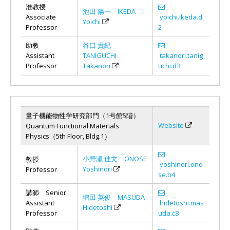
准教授
池田 陽一 IKEDA
Associate
yoichi.ikeda.d
Yoichi
Professor
2
助教
谷口 貴紀
Assistant
TANIGUCHI
takanori.tanig
Professor
Takanori
uchi.d3
量子機能物性学研究部門（1号館5階）
Website
Quantum Functional Materials
Physics（5th Floor, Bldg.1）
小野瀬 佳文 ONOSE
教授
yoshinori.ono
Yoshinori
Professor
se.b4
講師 Senior
増田 英俊 MASUDA
Assistant
hidetoshi.mas
Hidetoshi
Professor
uda.c8