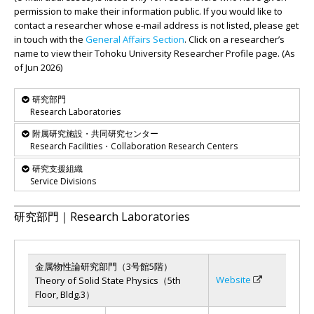
permission to make their information public. If you would like to
contact a researcher whose e-mail address is not listed, please get
in touch with the
General Affairs Section
. Click on a researcher’s
name to view their Tohoku University Researcher Profile page. (As
of Jun 2026)
研究部門
Research Laboratories
附属研究施設・共同研究センター
Research Facilities・Collaboration Research Centers
研究支援組織
Service Divisions
研究部門｜Research Laboratories
金属物性論研究部門（3号館5階）
Website
Theory of Solid State Physics（5th
Floor, Bldg.3）