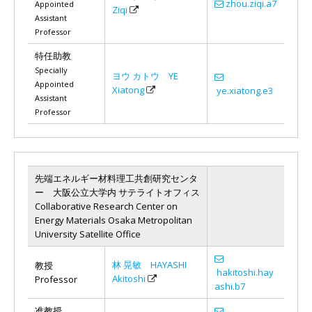
zhou.ziqi.a7
Appointed
Ziqi
Assistant
Professor
特任助教
Specially
ヨウ カトウ YE
Appointed
Xiatong
ye.xiatong.e3
Assistant
Professor
先端エネルギー材料理工共創研究センタ
ー 大阪公立大学内 サテライトオフィス
Collaborative Research Center on
Energy Materials Osaka Metropolitan
University Satellite Office
林 晃敏 HAYASHI
教授
hakitoshi.hay
Akitoshi
Professor
ashi.b7
准教授