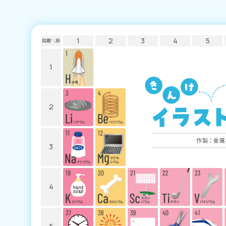
1
2
3
4
5
周期＼族
1
2
3
4