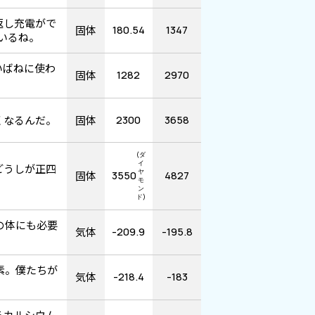
返し充電がで
固体
180.54
1347
いるね。
いばねに使わ
固体
1282
2970
くなるんだ。
固体
2300
3658
(ダ
イ
どうしが正四
ヤ
固体
3550
4827
モ
ン
ド)
の体にも必要
気体
-209.9
-195.8
素。僕たちが
気体
-218.4
-183
らカルシウム