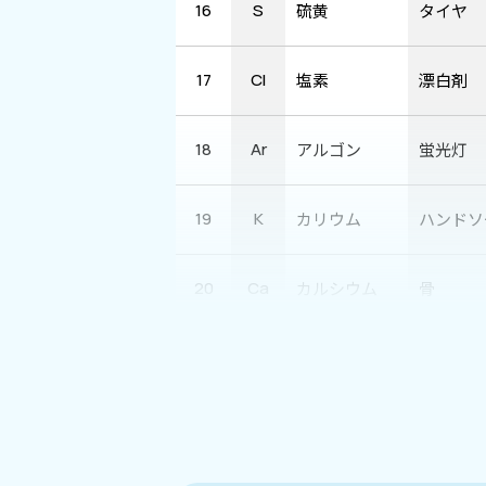
16
S
硫黄
タイヤ
17
Cl
塩素
漂白剤
18
Ar
アルゴン
蛍光灯
19
K
カリウム
ハンドソ
20
Ca
カルシウム
骨
野球場の
21
Sc
スカンジウム
明
22
Ti
チタン
ゴルフク