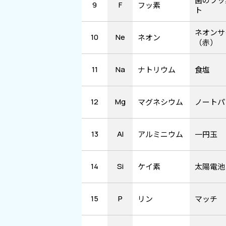
9
F
フッ素
ト
ネオンサ
10
Ne
ネオン
（赤）
11
Na
ナトリウム
食塩
12
Mg
マグネシウム
ノートパ
13
Al
アルミニウム
一円玉
14
Si
ケイ素
太陽電池
15
P
リン
マッチ