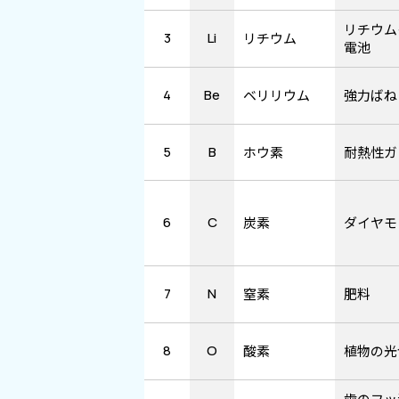
リチウム
3
Li
リチウム
電池
4
Be
ベリリウム
強力ばね
5
B
ホウ素
耐熱性ガ
6
C
炭素
ダイヤモ
7
N
窒素
肥料
8
O
酸素
植物の光
歯のフッ