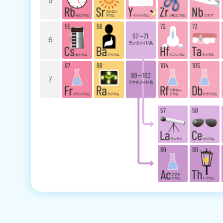
5
6
7