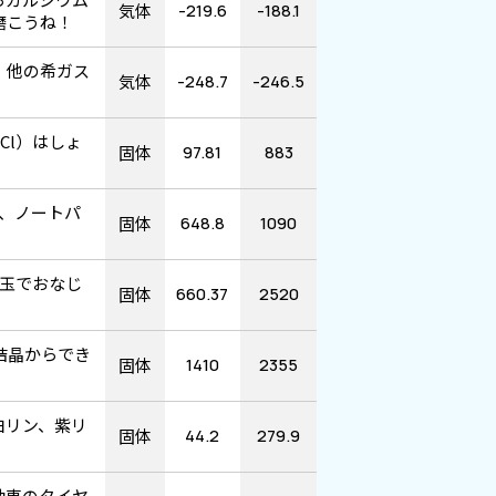
気体
-219.6
-188.1
磨こうね！
。他の希ガス
気体
-248.7
-246.5
Cl）はしょ
固体
97.81
883
、ノートパ
固体
648.8
1090
円玉でおなじ
固体
660.37
2520
結晶からでき
固体
1410
2355
白リン、紫リ
固体
44.2
279.9
動車のタイヤ