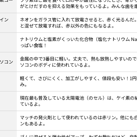
がとけだすのを抑える効果をもっているよ。みんな歯を
イン
ネオンをガラス管に入れて放電させると、赤く光るんだ
と混ぜて放電すれば、赤以外の色にもなるよ。
ナトリウムと塩素がくっいた化合物（塩化ナトリウム Na
っぱい食塩！
金属の中で3番目に軽い。丈夫で、熱も放熱しやすいので
ソコン
ソコンのボディに使われているよ。
軽くて、さびにくく、加工がしやすく、値段も安い！1
み。
現在最も普及している太陽電池（のセル）は、ケイ素の
ているよ。
マッチの発火剤として使われているのは赤リン。他にも
ンもあるよ。
ゴムに混ぜると弾力性がアップ。わずか数%だけど、自