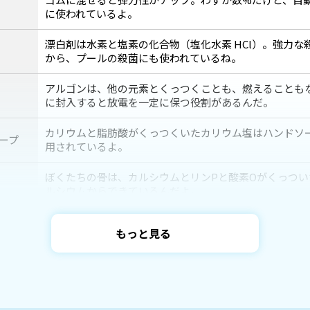
に使われているよ。
漂白剤は水素と塩素の化合物（塩化水素 HCl）。強力な
から、プールの殺菌にも使われているね。
アルゴンは、他の元素とくっつくことも、燃えることも
に封入すると放電を一定に保つ役割があるんだ。
カリウムと脂肪酸がくっつくいたカリウム塩はハンドソ
ープ
用されているよ。
ぼくたちの骨は、カルシウムとリンPと酸素Oがくっつい
ルシウムからできているんだよ。
夜間照
スカンジウムを使用したランプは夜間照明に使用されて
もっと見る
光に近い明かりなんだ。
丈夫で軽くてさびにくいチタンは、ゴルフクラブやめが
ラブ
に使われているんだ。
鉄に混ぜてスパナやペンチといった工具によくつかわれ