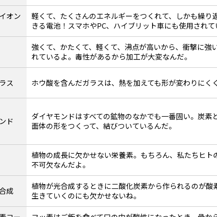
イオン
軽くて、たくさんのエネルギーをつくれて、しかも繰り
きる電池！スマホやPC、ハイブリット車にも使用されて
強くて、かたくて、軽くて、沸点が高いから、衝撃に強
れているよ。毒性があるから加工が大変なんだ。
ラス
ホウ酸を含んだガラスは、熱を加えても形が変わりにく
ダイヤモンドはすべての鉱物のなかでも一番固い。炭素
ンド
面体の形をつくって、結びついているんだ。
植物の成長に欠かせない栄養素。もちろん、私たちヒト
不可欠なんだよ。
植物が光合成するときに二酸化炭素から作られるのが酸
合成
生きていくのにも欠かせないね。
素コー
フッ素はご飯を食べて口の中が酸性になったとき、骨か