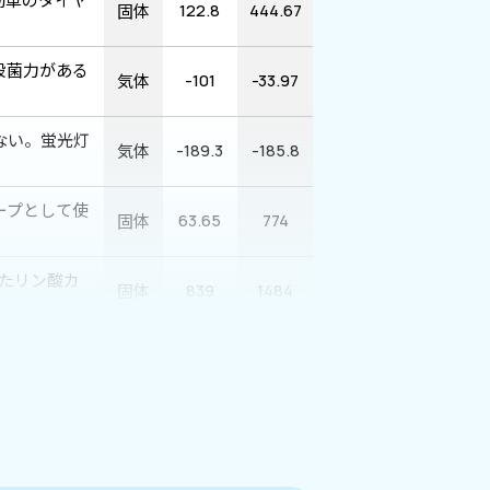
固体
122.8
444.67
殺菌力がある
気体
-101
-33.97
ない。蛍光灯
気体
-189.3
-185.8
ープとして使
固体
63.65
774
たリン酸カ
固体
839
1484
いて、太陽の
固体
1541
2831
ねのフレーム
固体
1660
3287
ているんだ。