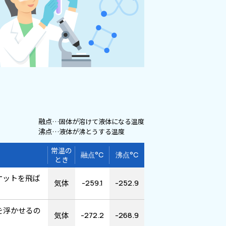
融点
…固体が溶けて液体になる温度
沸点
…液体が沸とうする温度
常温の
融点°C
沸点°C
とき
ケットを飛ば
気体
-259.1
-252.9
を浮かせるの
気体
-272.2
-268.9