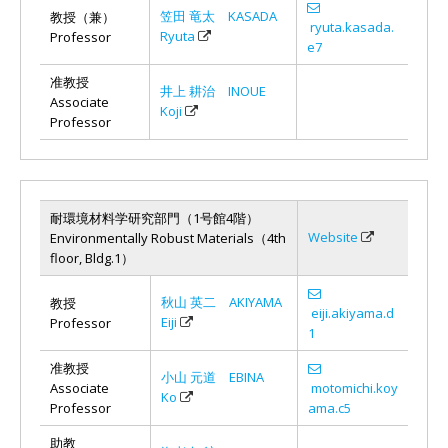
笠田 竜太 KASADA
教授（兼）
ryuta.kasada.
Ryuta
Professor
e7
准教授
井上 耕治 INOUE
Associate
Koji
Professor
耐環境材料学研究部門（1号館4階）
Website
Environmentally Robust Materials（4th
floor, Bldg.1）
秋山 英二 AKIYAMA
教授
eiji.akiyama.d
Eiji
Professor
1
准教授
小山 元道 EBINA
Associate
motomichi.koy
Ko
Professor
ama.c5
助教