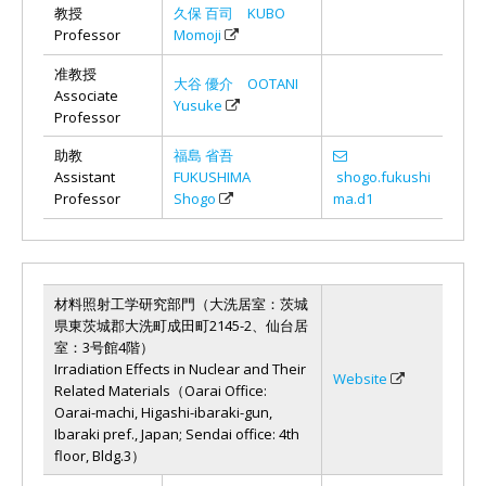
教授
久保 百司 KUBO
Professor
Momoji
准教授
大谷 優介 OOTANI
Associate
Yusuke
Professor
助教
福島 省吾
Assistant
FUKUSHIMA
shogo.fukushi
Professor
Shogo
ma.d1
材料照射工学研究部門（大洗居室：茨城
県東茨城郡大洗町成田町2145-2、仙台居
室：3号館4階）
Irradiation Effects in Nuclear and Their
Website
Related Materials（Oarai Office:
Oarai-machi, Higashi-ibaraki-gun,
Ibaraki pref., Japan; Sendai office: 4th
floor, Bldg.3）