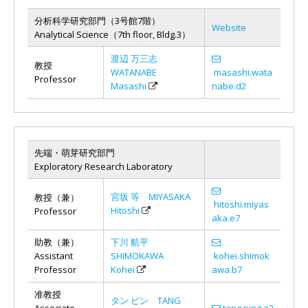
分析科学研究部門（3号館7階）
Website
Analytical Science（7th floor, Bldg.3）
渡辺 万三志
教授
WATANABE
masashi.wata
Professor
Masashi
nabe.d2
先端・萌芽研究部門
Exploratory Research Laboratory
宮坂 等 MIYASAKA
教授（兼）
hitoshi.miyas
Hitoshi
Professor
aka.e7
助教（兼）
下川 航平
Assistant
SHIMOKAWA
kohei.shimok
Professor
Kohei
awa.b7
准教授
タン ピン TANG
Associate
tang.ping.a2