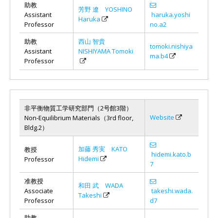
助教
芳野 遼 YOSHINO
Assistant
haruka.yoshi
Haruka
Professor
no.a2
助教
西山 智貴
tomoki.nishiya
Assistant
NISHIYAMA Tomoki
ma.b4
Professor
非平衡物質工学研究部門（2号館3階）
Website
Non-Equilibrium Materials（3rd floor,
Bldg.2）
加藤 秀実 KATO
教授
hidemi.kato.b
Hidemi
Professor
7
准教授
和田 武 WADA
Associate
takeshi.wada.
Takeshi
Professor
d7
助教