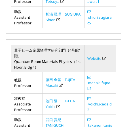
Professor
Tetsuya
awa.c1
助教
杉浦 栞理 SUGIURA
Assistant
shiori.sugiura.
Shiori
Professor
c5
量子ビーム金属物理学研究部門（4号館1
階）
Website
Quantum Beam Materials Physics（1st
Floor, Bldg.4）
藤田 全基 FUJITA
教授
masaki.fujita.
Masaki
Professor
b5
准教授
池田 陽一 IKEDA
Associate
yoichi.ikeda.d
Yoichi
Professor
2
助教
谷口 貴紀
Assistant
TANIGUCHI
takanori.tanig