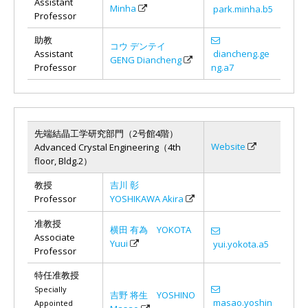
Assistant
Minha
park.minha.b5
Professor
助教
コウ デンテイ
Assistant
diancheng.ge
GENG Diancheng
Professor
ng.a7
先端結晶工学研究部門（2号館4階）
Website
Advanced Crystal Engineering（4th
floor, Bldg.2）
教授
吉川 彰
Professor
YOSHIKAWA Akira
准教授
横田 有為 YOKOTA
Associate
Yuui
yui.yokota.a5
Professor
特任准教授
Specially
吉野 将生 YOSHINO
masao.yoshin
Appointed