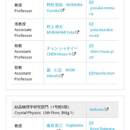
野村 悠祐 NOMURA
教授
yusuke.nomu
Yusuke
Professor
ra
准教授
村上 雄太
Associate
yuta.muraka
MURAKAMI Yuta
Professor
mi.e6
助教
チェン シャオイー
Assistant
chen.hsiao.yi.
CHEN Hsiao-Yi
Professor
e5
助教
森 仁志 MORI
Assistant
hitoshi.mori
Hitoshi
Professor
結晶物理学研究部門（1号館5階）
Website
Crystal Physics（5th Floor, Bldg.1）
藤原 航三 FUJIWARA
教授
kozo.fujiwara.