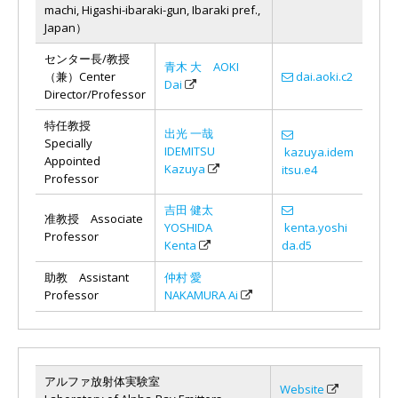
machi, Higashi-ibaraki-gun, Ibaraki pref.,
Japan）
センター長/教授
青木 大 AOKI
（兼）Center
dai.aoki.c2
Dai
Director/Professor
特任教授
出光 一哉
Specially
IDEMITSU
kazuya.idem
Appointed
Kazuya
itsu.e4
Professor
吉田 健太
准教授 Associate
YOSHIDA
kenta.yoshi
Professor
Kenta
da.d5
助教 Assistant
仲村 愛
Professor
NAKAMURA Ai
アルファ放射体実験室
Website