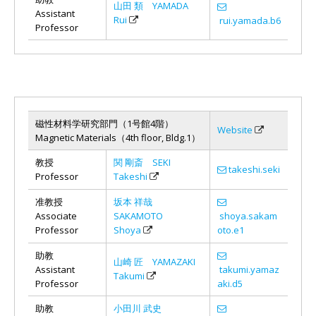
山田 類 YAMADA
Assistant
Rui
rui.yamada.b6
Professor
磁性材料学研究部門（1号館4階）
Website
Magnetic Materials（4th floor, Bldg.1）
教授
関 剛斎 SEKI
takeshi.seki
Professor
Takeshi
准教授
坂本 祥哉
Associate
SAKAMOTO
shoya.sakam
Professor
Shoya
oto.e1
助教
山崎 匠 YAMAZAKI
Assistant
takumi.yamaz
Takumi
Professor
aki.d5
助教
小田川 武史