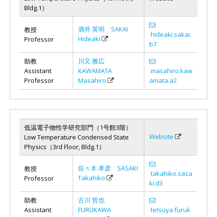
Bldg.1）
酒井 英明 SAKAI
教授
hideaki.sakai.
Hideaki
Professor
b7
助教
川又 雅広
Assistant
KAWAMATA
masahiro.kaw
Professor
Masahiro
amata.a2
低温電子物性学研究部門（1号館3階）
Website
Low Temperature Condensed State
Physics（3rd Floor, Bldg.1）
佐々木 孝彦 SASAKI
教授
takahiko.sasa
Takahiko
Professor
ki.d3
助教
古川 哲也
Assistant
FURUKAWA
tetsuya.furuk