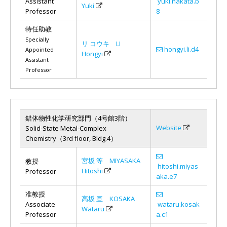
Assistant
yuki.nakata.b
Yuki
Professor
8
特任助教
Specially
リ コウキ LI
hongyi.li.d4
Appointed
Hongyi
Assistant
Professor
錯体物性化学研究部門（4号館3階）
Website
Solid-State Metal-Complex
Chemistry（3rd floor, Bldg.4）
宮坂 等 MIYASAKA
教授
hitoshi.miyas
Hitoshi
Professor
aka.e7
准教授
高坂 亘 KOSAKA
Associate
wataru.kosak
Wataru
Professor
a.c1