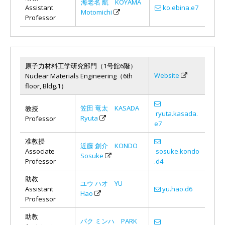
海老名 航 KOYAMA
Assistant
ko.ebina.e7
Motomichi
Professor
原子力材料工学研究部門（1号館6階）
Website
Nuclear Materials Engineering（6th
floor, Bldg.1）
笠田 竜太 KASADA
教授
ryuta.kasada.
Ryuta
Professor
e7
准教授
近藤 創介 KONDO
Associate
sosuke.kondo
Sosuke
Professor
.d4
助教
ユウ ハオ YU
Assistant
yu.hao.d6
Hao
Professor
助教
パク ミンハ PARK