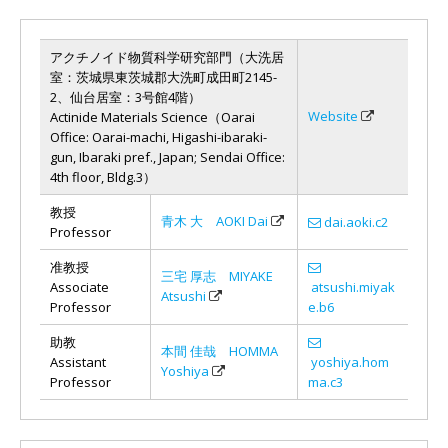
アクチノイド物質科学研究部門（大洗居
室：茨城県東茨城郡大洗町成田町2145-
2、仙台居室：3号館4階）
Website
Actinide Materials Science（Oarai
Office: Oarai-machi, Higashi-ibaraki-
gun, Ibaraki pref., Japan; Sendai Office:
4th floor, Bldg.3）
教授
青木 大 AOKI Dai
dai.aoki.c2
Professor
准教授
三宅 厚志 MIYAKE
Associate
atsushi.miyak
Atsushi
Professor
e.b6
助教
本間 佳哉 HOMMA
Assistant
yoshiya.hom
Yoshiya
Professor
ma.c3