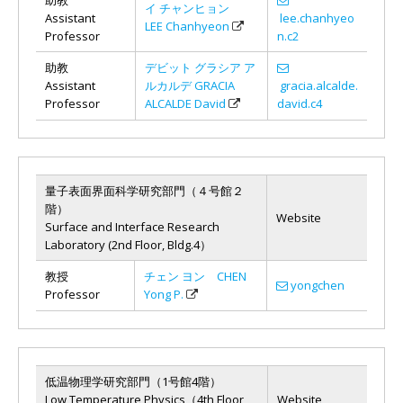
イ チャンヒョン
Assistant
lee.chanhyeo
LEE Chanhyeon
Professor
n.c2
助教
デビット グラシア ア
Assistant
ルカルデ GRACIA
gracia.alcalde.
Professor
ALCALDE David
david.c4
量子表面界面科学研究部門（４号館２
階）
Website
Surface and Interface Research
Laboratory (2nd Floor, Bldg.4）
教授
チェン ヨン CHEN
yongchen
Professor
Yong P.
低温物理学研究部門（1号館4階）
Low Temperature Physics（4th Floor,
Website