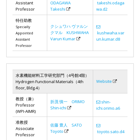
Assistant
ODAGAWA
takeshi.odaga
Professor
Takeshi
wa.d2
特任助教
クシュワハ ヴァルン
Specially
クマル KUSHWAHA
kushwaha.var
Appointed
Varun Kumar
un.kumar.d8
Assistant
Professor
水素機能材料工学研究部門（4号館4階）
Website
Hydrogen Functional Materials（4th
floor, Bldg.4）
教授（兼）
折茂 慎一 ORIMO
shin-
Professor
Shin-ichi
ichi.orimo.a6
(WPI-AIMR)
准教授
佐藤 豊人 SATO
Associate
Toyoto
toyoto.sato.d4
Professor