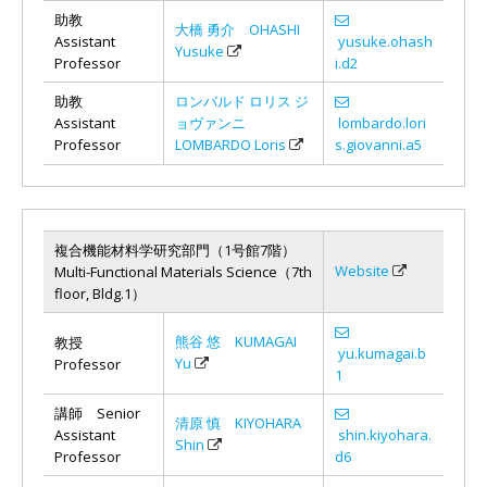
助教
大橋 勇介 OHASHI
Assistant
yusuke.ohash
Yusuke
Professor
i.d2
助教
ロンバルド ロリス ジ
Assistant
ョヴァンニ
lombardo.lori
Professor
LOMBARDO Loris
s.giovanni.a5
複合機能材料学研究部門（1号館7階）
Website
Multi-Functional Materials Science（7th
floor, Bldg.1）
熊谷 悠 KUMAGAI
教授
yu.kumagai.b
Yu
Professor
1
講師 Senior
清原 慎 KIYOHARA
Assistant
shin.kiyohara.
Shin
Professor
d6