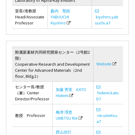
Laboratory of Alpha-Ray Emitters
室長/准教授
藪内 聖皓
Head/Associate
YABUUCHI
kiyohiro.yab
Professor
Kiyohiro
uuchi.a7
附属新素材共同研究開発センター（2号館2
階）
Website
Cooperative Research and Development
Center for Advanced Materials（2nd
floor, Bldg.2）
センター長/教授
加藤 秀実 KATO
（兼）Center
hidemi.kato.
Hidemi
Director/Professor
b7
梅津 理恵
教授 Professor
rie.umetsu.
UMETSU Rie
a7
西山信行