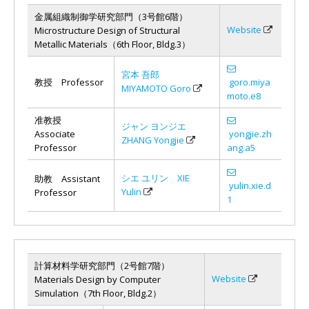
金属組織制御学研究部門（3号館6階）
Website
Microstructure Design of Structural
Metallic Materials（6th Floor, Bldg.3）
宮本 吾郎
教授 Professor
goro.miya
MIYAMOTO Goro
moto.e8
准教授
ジャン ヨンジエ
Associate
yongjie.zh
ZHANG Yongjie
Professor
ang.a5
シエ ユリン XIE
助教 Assistant
yulin.xie.d
Yulin
Professor
1
計算材料学研究部門（2号館7階）
Website
Materials Design by Computer
Simulation（7th Floor, Bldg.2）