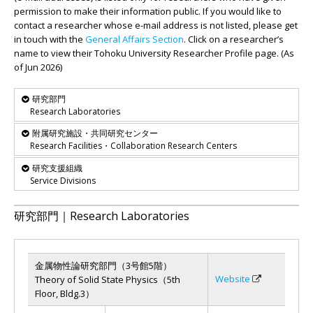
permission to make their information public. If you would like to
contact a researcher whose e-mail address is not listed, please get
in touch with the
General Affairs Section
. Click on a researcher’s
name to view their Tohoku University Researcher Profile page. (As
of Jun 2026)
研究部門
Research Laboratories
附属研究施設・共同研究センター
Research Facilities・Collaboration Research Centers
研究支援組織
Service Divisions
研究部門｜Research Laboratories
金属物性論研究部門（3号館5階）
Website
Theory of Solid State Physics（5th
Floor, Bldg.3）