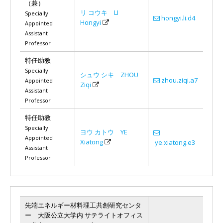
（兼）
リ コウキ LI
Specially
hongyi.li.d4
Hongyi
Appointed
Assistant
Professor
特任助教
Specially
シュウ シキ ZHOU
zhou.ziqi.a7
Appointed
Ziqi
Assistant
Professor
特任助教
Specially
ヨウ カトウ YE
Appointed
Xiatong
ye.xiatong.e3
Assistant
Professor
先端エネルギー材料理工共創研究センタ
ー 大阪公立大学内 サテライトオフィス