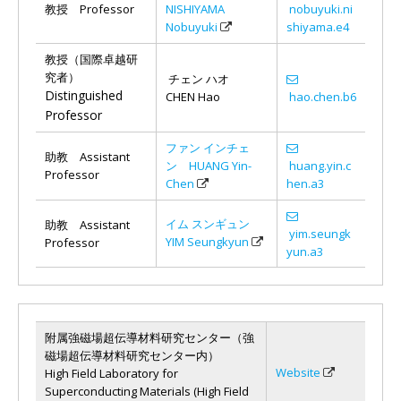
教授 Professor
NISHIYAMA
nobuyuki.ni
Nobuyuki
shiyama.e4
教授（国際卓越研
究者）
チェン ハオ
Distinguished
CHEN Hao
hao.chen.b6
Professor
ファン インチェ
助教 Assistant
ン HUANG Yin-
huang.yin.c
Professor
Chen
hen.a3
イム スンギュン
助教 Assistant
yim.seungk
YIM Seungkyun
Professor
yun.a3
附属強磁場超伝導材料研究センター（強
磁場超伝導材料研究センター内）
Website
High Field Laboratory for
Superconducting Materials (High Field