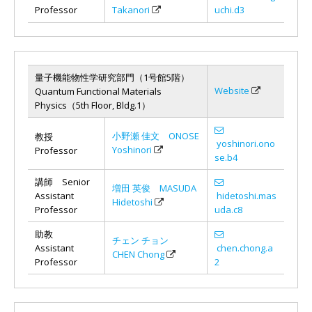
Professor
Takanori
uchi.d3
量子機能物性学研究部門（1号館5階）
Website
Quantum Functional Materials
Physics（5th Floor, Bldg.1）
小野瀬 佳文 ONOSE
教授
yoshinori.ono
Yoshinori
Professor
se.b4
講師 Senior
増田 英俊 MASUDA
Assistant
hidetoshi.mas
Hidetoshi
Professor
uda.c8
助教
チェン チョン
Assistant
chen.chong.a
CHEN Chong
Professor
2