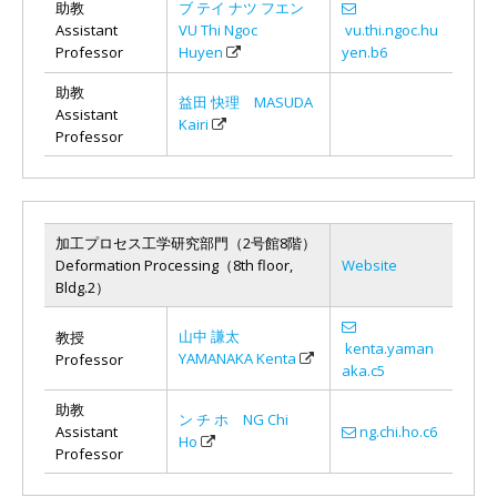
助教
ブ テイ ナツ フエン
Assistant
VU Thi Ngoc
vu.thi.ngoc.hu
Professor
Huyen
yen.b6
助教
益田 快理 MASUDA
Assistant
Kairi
Professor
加工プロセス工学研究部門（2号館8階）
Deformation Processing（8th floor,
Website
Bldg.2）
山中 謙太
教授
kenta.yaman
YAMANAKA Kenta
Professor
aka.c5
助教
ン チ ホ NG Chi
Assistant
ng.chi.ho.c6
Ho
Professor