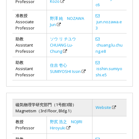
Kozo
Professor
c6
准教授
野澤 純 NOZAWA
Associate
jun.nozawa.e
Jun
Professor
3
助教
ソウ リ チユウ
Assistant
CHUANG Lu-
chuang.lu.chu
Professor
Chung
ng.e8
助教
住吉 壱心
Assistant
isshin.sumiyo
SUMIYOSHI Issin
Professor
shi.e5
磁気物理学研究部門（1号館3階）
Website
Magnetism（3rd Floor, Bldg.1）
教授
野尻 浩之 NOJIRI
Professor
Hiroyuki
助教