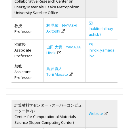
Collaborative Research Center on
Energy Materials Osaka Metropolitan
University Satellite Office
林 晃敏 HAYASHI
教授
hakitoshi.hay
Akitoshi
Professor
ashi.b7
准教授
山田 大貴 YAMADA
Associate
hiroki.yamada
Hiroki
Professor
.b2
助教
鳥居 真人
Assistant
Torii Masato
Professor
計算材料学センター（スーパーコンピュ
ーター棟内）
Website
Center for Computational Materials
Science (Super Computing Center)