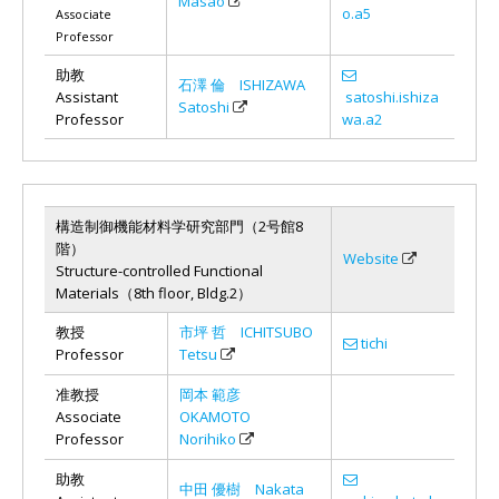
Masao
o.a5
Associate
Professor
助教
石澤 倫 ISHIZAWA
Assistant
satoshi.ishiza
Satoshi
Professor
wa.a2
構造制御機能材料学研究部門（2号館8
階）
Website
Structure-controlled Functional
Materials（8th floor, Bldg.2）
教授
市坪 哲 ICHITSUBO
tichi
Professor
Tetsu
准教授
岡本 範彦
Associate
OKAMOTO
Professor
Norihiko
助教
中田 優樹 Nakata