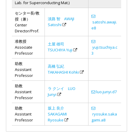
Lab. for Superconducting Mat.)
センター長/教
淡路 智 AWAJI
授（兼）
satoshi.awaji.
Satoshi
Center
e8
Director/Prof.
准教授
土屋 雄司
Associate
yuji.tsuchiya.c
TSUCHIYA Yuji
Professor
3
助教
高橋 弘紀
Assistant
TAKAHASHI Kohki
Professor
助教
ラ クンイ LUO
Assistant
luo.junyi.d7
Junyi
Professor
助教
坂上 良介
Assistant
SAKAGAMI
ryosuke.saka
Professor
Ryosuke
gami.a8