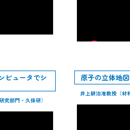
ンピュータでシ
原子の立体地図
井上耕治准教授（材
学研究部門・久保研）