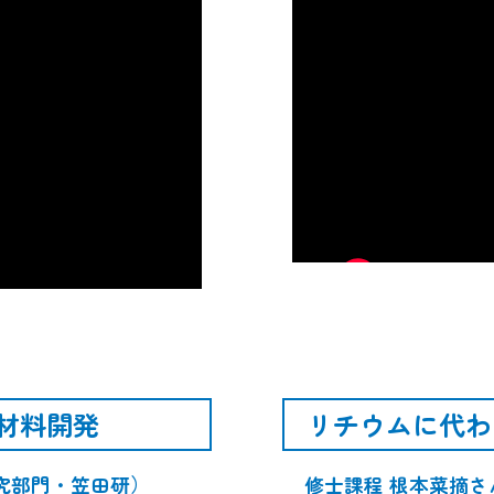
材料開発
リチウムに代わ
究部門・笠田研）
修士課程 根本菜摘