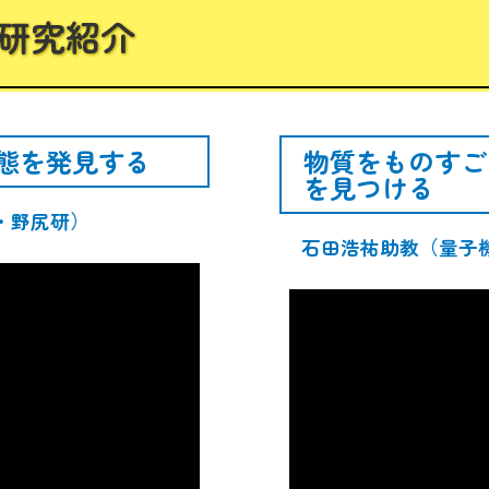
. 研究紹介
態を発見する
物質をものすご
を見つける
・野尻研）
石田浩祐助教（量子