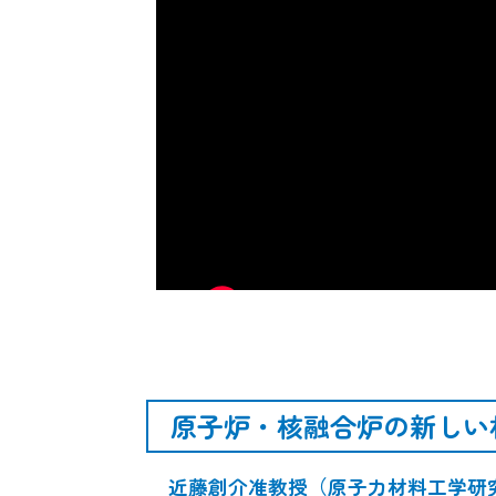
原子炉・核融合炉の新しい
近藤創介准教授（原子力材料工学研