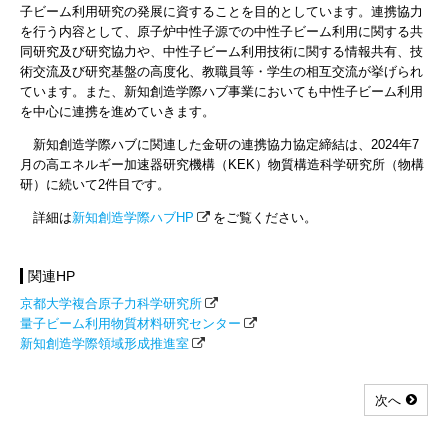
子ビーム利用研究の発展に資することを目的としています。連携協力
を行う内容として、原子炉中性子源での中性子ビーム利用に関する共
同研究及び研究協力や、中性子ビーム利用技術に関する情報共有、技
術交流及び研究基盤の高度化、教職員等・学生の相互交流が挙げられ
ています。また、新知創造学際ハブ事業においても中性子ビーム利用
を中心に連携を進めていきます。
新知創造学際ハブに関連した金研の連携協力協定締結は、2024年7
月の高エネルギー加速器研究機構（KEK）物質構造科学研究所（物構
研）に続いて2件目です。
詳細は
新知創造学際ハブHP
をご覧ください。
関連HP
京都大学複合原子力科学研究所
量子ビーム利用物質材料研究センター
新知創造学際領域形成推進室
次へ