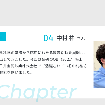
生
04
中村 祐
さん
料科学の基礎から応用にわたる教育活動を展開し、
してきました。今回は金研のOB（2021年修士
三井金属鉱業株式会社でご活躍されている中村祐さ
お話を伺いました。
Chapter